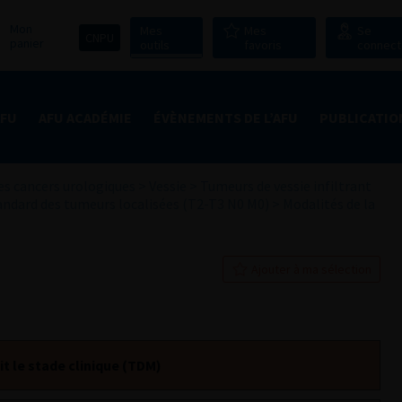
Mon
Mes
Mes
Se
CNPU
panier
outils
favoris
connect
AFU
AFU ACADÉMIE
ÉVÈNEMENTS DE L’AFU
PUBLICATIO
s cancers urologiques
>
Vessie
>
Tumeurs de vessie infiltrant
ndard des tumeurs localisées (T2-T3 N0 M0)
>
Modalités de la
Ajouter à ma sélection
t le stade clinique (TDM)