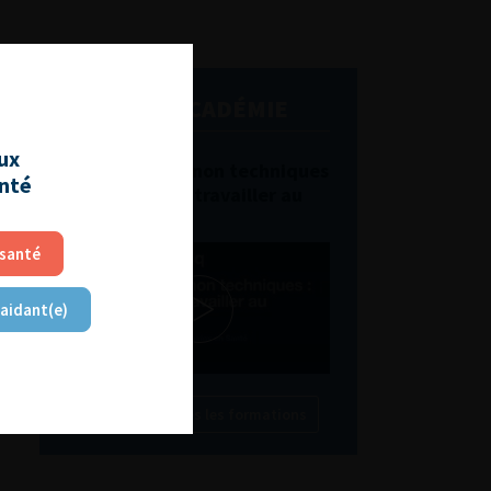
L'AFU ACADÉMIE
aux
Compétences non techniques
anté
: comment les travailler au
quotidien ?
 santé
 aidant(e)
Découvrir toutes les formations