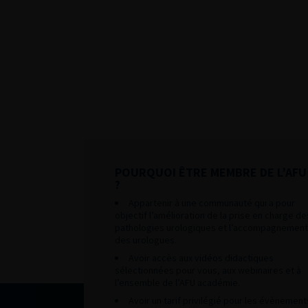
POURQUOI ÊTRE MEMBRE DE L’AFU
?
Appartenir à une communauté qui a pour
objectif l’amélioration de la prise en charge de
pathologies urologiques et l’accompagnement
des urologues.
Avoir accès aux vidéos didactiques
sélectionnées pour vous, aux webinaires et à
l’ensemble de l’AFU académie.
Avoir un tarif privilégié pour les évènement