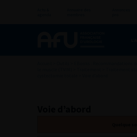
Actu &
Annuaire des
Annonces
agenda
membres
pro
L’
Accueil
>
Outils
>
EBooks : Recommandations de
le muscle (TVIM)
>
Traitement
>
Traitement sta
cystectomie totale
>
Voie d’abord
Voie d’abord
Quelque soi