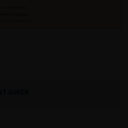
voie ouverte,
laparoscopique,
 robot-assistée*
NT AIMER