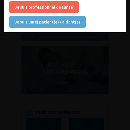
Je suis professionnel de santé
Je suis un(e) patient(e) / aidant(e)
Découvrir toutes les formations
RETROUVEZ
LES URONEWS
PUBLICATIONS AFU