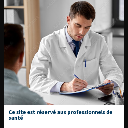
Journée d’andrologie et de
médecine sexuelle 2026
ENQUÊTES DE PRATIQUES
EN UROLOGIE
L'AFU ACADÉMIE
Compétences non techniques : comment
les travailler au quotidien ?
Ce site est réservé aux professionnels de
santé