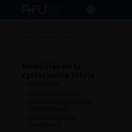
Accueil
>
Outils
>
EBooks : Recommandations des
cancers urologiques
>
Vessie
>
Tumeurs de vessie
infiltrant le muscle (TVIM)
>
Traitement
>
Traitement
standard des tumeurs localisées (T2-T3 N0 M0)
>
Modalités de la cystectomie totale
Ajouter à ma sélection
Modalités de la
cystectomie totale
Voie d'abord
Curage ganglionnaire
Indication d'urétrectomie
complémentaire
Indication d'examen
extemporané