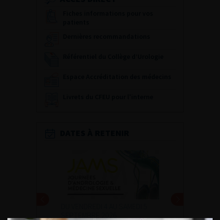
Fiches informations pour vos
patients
Dernières recommandations
Référentiel du Collège d’Urologie
Espace Accréditation des médecins
Livrets du CFEU pour l'interne
DATES À RETENIR
DU VENDREDI 4 AU SAMEDI 5
SEPTEMBRE 2026