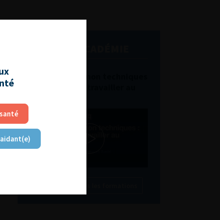
L'AFU ACADÉMIE
aux
Compétences non techniques
anté
: comment les travailler au
quotidien ?
 santé
 aidant(e)
Découvrir toutes les formations