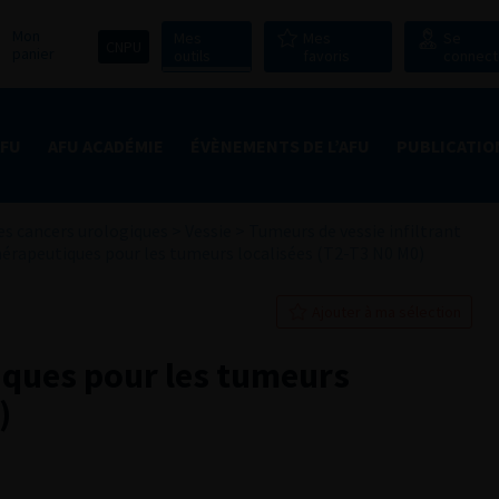
Mon
Mes
Mes
Se
CNPU
panier
outils
favoris
connect
AFU
AFU ACADÉMIE
ÉVÈNEMENTS DE L’AFU
PUBLICATIO
s cancers urologiques
>
Vessie
>
Tumeurs de vessie infiltrant
hérapeutiques pour les tumeurs localisées (T2-T3 N0 M0)
Ajouter à ma sélection
iques pour les tumeurs
)