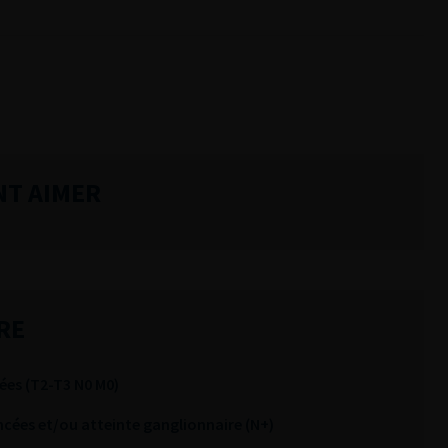
NT AIMER
RE
ées (T2-T3 N0 M0)
ées et/ou atteinte ganglionnaire (N+)