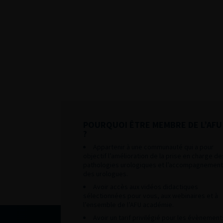
POURQUOI ÊTRE MEMBRE DE L’AFU
?
Appartenir à une communauté qui a pour
objectif l’amélioration de la prise en charge de
pathologies urologiques et l’accompagnement
des urologues.
Avoir accès aux vidéos didactiques
sélectionnées pour vous, aux webinaires et à
l’ensemble de l’AFU académie.
Avoir un tarif privilégié pour les évènement