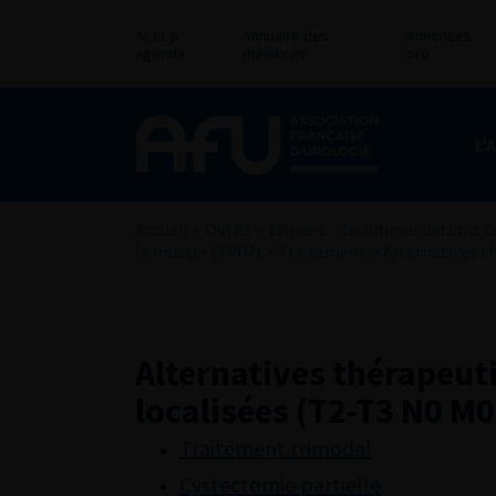
Actu &
Annuaire des
Annonces
agenda
membres
pro
L’
Accueil
>
Outils
>
EBooks : Recommandations de
le muscle (TVIM)
>
Traitement
>
Alternatives t
Alternatives thérapeut
localisées (T2-T3 N0 M0
Traitement trimodal
Cystectomie partielle