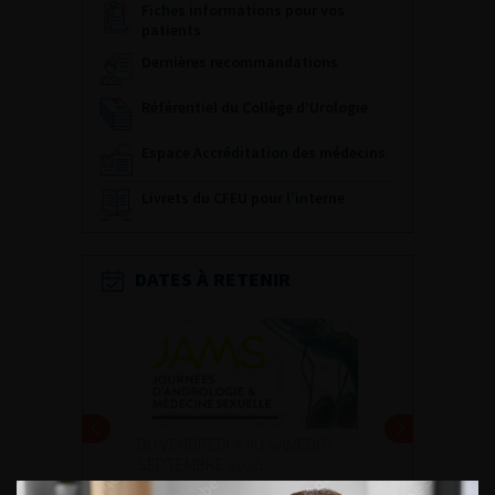
Fiches informations pour vos
patients
Dernières recommandations
Référentiel du Collège d’Urologie
Espace Accréditation des médecins
Livrets du CFEU pour l'interne
DATES À RETENIR
DU VENDREDI 4 AU SAMEDI 5
SEPTEMBRE 2026
Journée d’andrologie et de