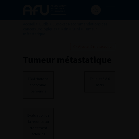
Accueil
>
Outils
>
EBooks : Recommandations des
cancers urologiques
>
Rein
>
Suivi
>
Tumeur
métastatique
Ajouter à ma sélection
Tumeur métastatique
TDM thoraco-
Tous les 3 à 6
abdomino-
mois
pelvienne
Evaluation de
la réponse au
traitement
selon les