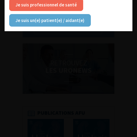
Je suis professionnel de santé
Je suis un(e) patient(e) / aidant(e)
Découvrir toutes les formations
RETROUVEZ
LES URONEWS
PUBLICATIONS AFU