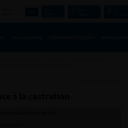
Mon
Mes
Mes
Se
CNPU
panier
outils
favoris
connect
AFU
AFU ACADÉMIE
ÉVÈNEMENTS DE L’AFU
PUBLICATIO
s cancers urologiques
>
Prostate
>
Traitement
>
Stade
inition de la résistance à la castration
Ajouter à ma sélection
nce à la castration
ns sur la définition du CPRC
u 1,7 nmol/L