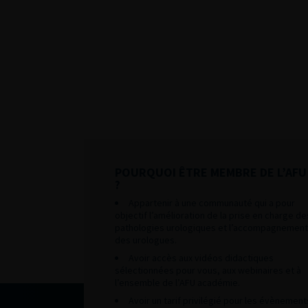
POURQUOI ÊTRE MEMBRE DE L’AFU
?
Appartenir à une communauté qui a pour
objectif l’amélioration de la prise en charge de
pathologies urologiques et l’accompagnement
des urologues.
Avoir accès aux vidéos didactiques
sélectionnées pour vous, aux webinaires et à
l’ensemble de l’AFU académie.
Avoir un tarif privilégié pour les évènement