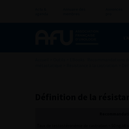
Actu &
Annuaire des
Annonces
agenda
membres
pro
L’
Accueil
>
Outils
>
EBooks : Recommandations de
métastatique
>
Résistance à la castration
>
Déf
Définition de la résista
Recommandatio
Taux de testostéronémie de castration < 50 ng/dl o