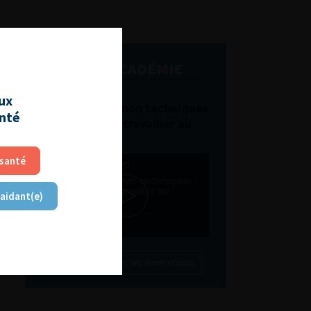
L'AFU ACADÉMIE
aux
Compétences non techniques
anté
: comment les travailler au
quotidien ?
 santé
 aidant(e)
Découvrir toutes les formations