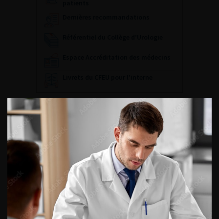
patients
Dernières recommandations
Référentiel du Collège d’Urologie
Espace Accréditation des médecins
Livrets du CFEU pour l'interne
DATES À RETENIR
DU VENDREDI 4 AU SAMEDI 5
SEPTEMBRE 2026
Journée d’andrologie et de
médecine sexuelle 2026