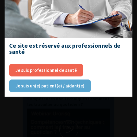
ENQUÊTES DE PRATIQUES
EN UROLOGIE
Ce site est réservé aux professionnels de
santé
Je suis professionnel de santé
L'AFU ACADÉMIE
Je suis un(e) patient(e) / aidant(e)
Compétences non techniques : comment
les travailler au quotidien ?