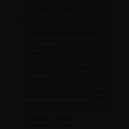
er
1
choix : fosfomycine trométamol
ème
2
choix : pivmécillinam
Réévaluation selon l’antibiogramme :
er
1
choix : amoxicilline
ème
2
choix : fosfomycine – trométamol ou
pivmécillinam
ème
3
choix : TMP
ème
4
choix (hiérarchie selon impact écologique) :
• nitrofurantoïne
• cotrimoxazole
• amoxicilline – acide clavulanique
Durée totale : 7j, sauf fosfomycine trométamol (1 dose)
Contrôler l’ECBU 8 à 10 jours après la fin du traitement
puis mensuellement jusqu’à l’accouchement
N.B.:
– TMP : à éviter lors du 1er trimestre
– SMX : à éviter lors du 3e trimestre