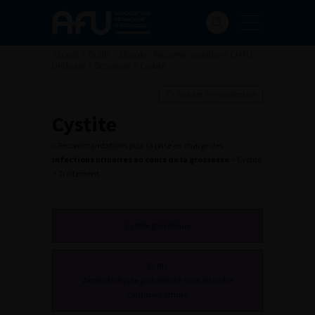
Accueil
>
Outils
>
Ebooks : Recommandations CIAFU –
Urologie
>
Grossesse
>
Cystite
Ajouter à ma sélection
Cystite
» Recommandations pour la prise en charge des
infections urinaires au cours de la grossesse
> Cystite
> Traitement
Cystite gravidique
ECBU
Antibiothérapie probabiliste sans attendre
l’antibiogramme