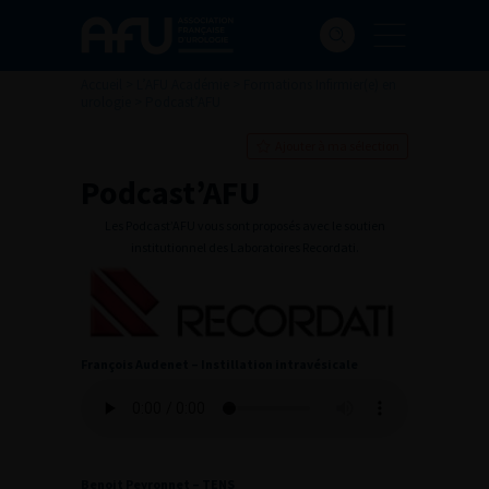
Accueil
>
L’AFU Académie
>
Formations Infirmier(e) en
urologie
>
Podcast’AFU
Ajouter à ma sélection
Podcast’AFU
Les Podcast’AFU vous sont proposés avec le soutien
institutionnel des Laboratoires Recordati.
François Audenet – Instillation intravésicale
Benoit Peyronnet – TENS