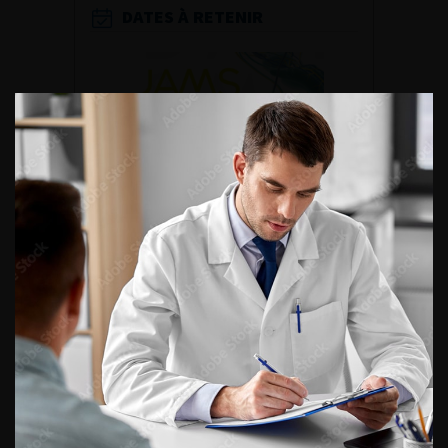
DATES À RETENIR
DU VENDREDI 4 AU SAMEDI 5
SEPTEMBRE 2026
Journée d’andrologie et de
médecine sexuelle 2026
ENQUÊTES DE PRATIQUES
EN UROLOGIE