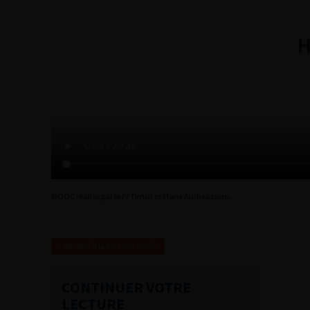
MOOC réalisé par le Pr Timsit et Mané Andréassian.
Revenir à la liste des vidéos
CONTINUER VOTRE
LECTURE