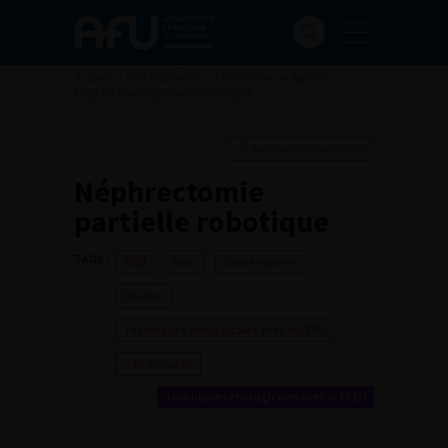
Accueil
>
AFU Académie
>
Formation en ligne
>
Néphrectomie partielle robotique
Ajouter à ma sélection
Néphrectomie
partielle robotique
TAGS :
2023
Rein
Cancer du rein
Douleur
Techniques chirurgicales avec le CFEU
< 30 minutes
Techniques chirurgicales avec le CFEU