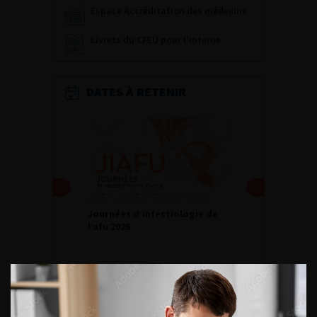
Espace Accréditation des médecins
Livrets du CFEU pour l'interne
DATES À RETENIR
24 ET 25 SEPTEMBRE 2026
Journées d’infectiologie de
l’afu 2026