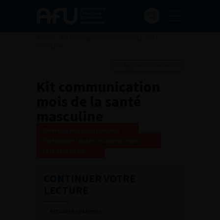
Accueil
>
Kit communication mois de la santé
masculine
Ajouter à ma sélection
Kit communication
mois de la santé
masculine
Télécharger la signature mail
Télécharger toutes les affiches fruits
test bouton zip
CONTINUER VOTRE
LECTURE
Actualités patients