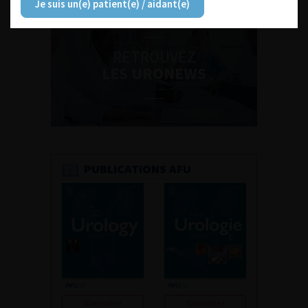
Je suis un(e) patient(e) / aidant(e)
RETROUVEZ
LES URONEWS
PUBLICATIONS AFU
Consulter
Consulter