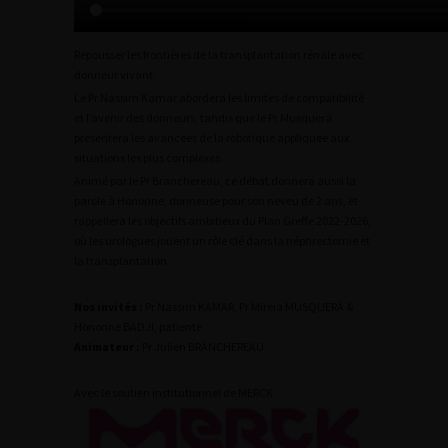
Repousser les frontières de la transplantation rénale avec
donneur vivant.
Le Pr Nassim Kamar abordera les limites de compatibilité
et l’avenir des donneurs, tandis que le Pr Musquera
présentera les avancées de la robotique appliquée aux
situations les plus complexes.
Animé par le Pr Branchereau, ce débat donnera aussi la
parole à Honorine, donneuse pour son neveu de 2 ans, et
rappellera les objectifs ambitieux du Plan Greffe 2022-2026,
où les urologues jouent un rôle clé dans la néphrectomie et
la transplantation.
Nos invités :
Pr Nassim KAMAR, Pr Mireia MUSQUERA &
Honorine BADJI, patiente
Animateur :
Pr Julien BRANCHEREAU
Avec le soutien institutionnel de MERCK