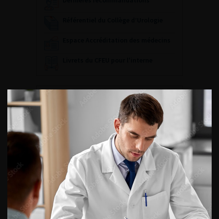
Dernières recommandations
Référentiel du Collège d’Urologie
Espace Accréditation des médecins
Livrets du CFEU pour l'interne
DATES À RETENIR
DU VENDREDI 4 AU SAMEDI 5
SEPTEMBRE 2026
Journée d’andrologie et de
médecine sexuelle 2026