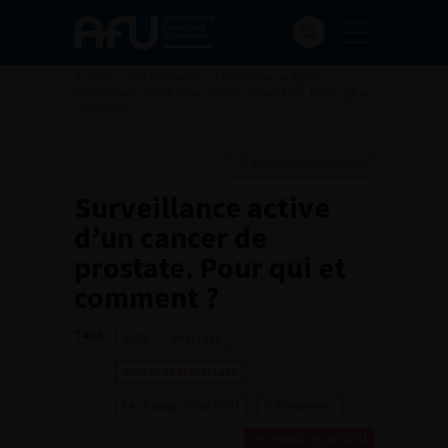
Accueil
>
AFU Académie
>
Formation en ligne
>
Surveillance active d’un cancer de prostate. Pour qui et
comment ?
Ajouter à ma sélection
Surveillance active
d’un cancer de
prostate. Pour qui et
comment ?
TAGS :
2022
Prostate
Cancer de la Prostate
Les Podcasts de l'AFU
< 30 minutes
Les Podcasts de l'AFU