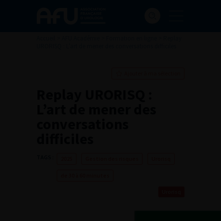
Accueil
>
AFU Académie
>
Formation en ligne
>
Replay
URORISQ : L’art de mener des conversations difficiles
Ajouter à ma sélection
Replay URORISQ :
L’art de mener des
conversations
difficiles
TAGS :
2025
Gestion des risques
Urorisq
de 30 à 60 minutes
Urorisq