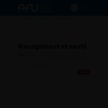
Accueil
>
AFU Académie
>
Formation en ligne
>
Management et santé
Ajouter à ma sélection
Management et santé
TAGS :
2024
Gestion des risques
Urorisq
> 60 minutes
Urorisq