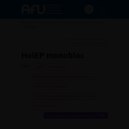
Accueil
>
AFU Académie
>
Formation en ligne
>
HolEP
monobloc
Ajouter à ma sélection
HolEP monobloc
TAGS :
2024
Prostate
Hypertrophie bénigne de la prostate
SBAU chez l'homme
Techniques chirurgicales avec le CTMH
< 30 minutes
Techniques chirurgicales avec le CTMH