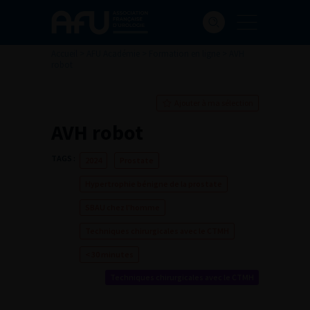
Accueil
>
AFU Académie
>
Formation en ligne
>
AVH
robot
Ajouter à ma sélection
AVH robot
TAGS :
2024
Prostate
Hypertrophie bénigne de la prostate
SBAU chez l'homme
Techniques chirurgicales avec le CTMH
< 30 minutes
Techniques chirurgicales avec le CTMH