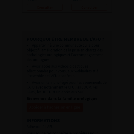
Consulter
Consulter
POURQUOI ÊTRE MEMBRE DE L’AFU ?
Appartenir à une communauté qui a pour
objectif l’amélioration de la prise en charge des
pathologies urologiques et l’accompagnement
des urologues.
Avoir accès aux vidéos didactiques
sélectionnées pour vous, aux webinaires et à
l’ensemble de l’AFU académie.
Avoir un tarif privilégié pour les évènements de
l’AFU avec notamment le CFU, les JOUM, les
JAMS, les JITTU et un accès aux SUC.
Bienvenue dans la famille urologique
Accéder à l’adhésion en ligne
INFORMATIONS
Adhésion à l’AFU :
Vous souhaitez connaître la procédure pour