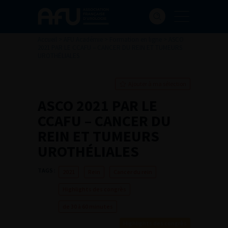
Accueil
>
AFU Académie
>
Formation en ligne
>
ASCO
2021 PAR LE CCAFU – CANCER DU REIN ET TUMEURS
UROTHÉLIALES
Ajouter à ma sélection
ASCO 2021 PAR LE
CCAFU – CANCER DU
REIN ET TUMEURS
UROTHÉLIALES
TAGS :
2021
Rein
Cancer du rein
Highlights des congrès
de 30 à 60 minutes
Highlights des congrès