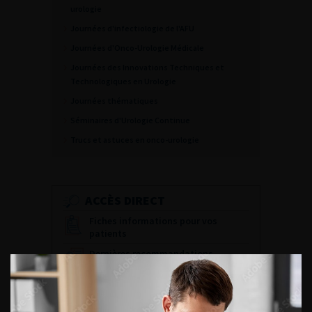
urologie
Journées d'infectiologie de l'AFU
Journées d'Onco-Urologie Médicale
Journées des Innovations Techniques et
Technologiques en Urologie
Journées thématiques
Séminaires d'Urologie Continue
Trucs et astuces en onco-urologie
ACCÈS DIRECT
Fiches informations pour vos
patients
Dernières recommandations
Référentiel du Collège d’Urologie
Espace Accréditation des médecins