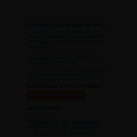
POURQUOI ÊTRE MEMBRE DE L’AFU ?
Appartenir à une communauté qui a pour
objectif l’amélioration de la prise en charge des
pathologies urologiques et l’accompagnement
des urologues.
Avoir accès aux vidéos didactiques
sélectionnées pour vous, aux webinaires et à
l’ensemble de l’AFU académie.
Avoir un tarif privilégié pour les évènements de
l’AFU avec notamment le CFU, les JOUM, les
JAMS, les JITTU et un accès aux SUC.
Bienvenue dans la famille urologique
Accéder à l’adhésion en ligne
INFORMATIONS
Adhésion à l’AFU :
Vous souhaitez connaître la procédure pour
devenir membre de l’AFU,
cliquez sur ce lien
Télécharger le dossier de demande de