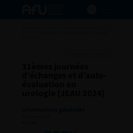
Accueil
>
Les événements de l'AFU
>
Journées
d'échanges et d'auto-évaluation en urologie
>
31èmes
journées d’échanges et d’auto-évaluation en urologie
(JEAU 2024)
Ajouter à ma sélection
31èmes journées
d’échanges et d’auto-
évaluation en
urologie (JEAU 2024)
Informations générales
4 et 5 octobre 2024
Marseille