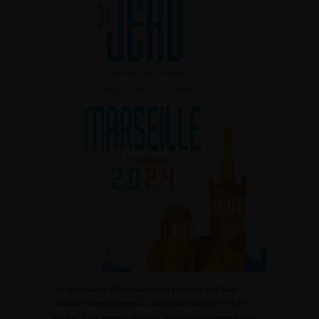
Les prochaines JEAU (journées d’échange et d’auto
évaluation en urologie) auront lieu à Marseille les 4 et 5
octobre 2024, sponsorisées par le laboratoire Pierre Fabre.