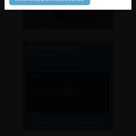
EN UROLOGIE
L'AFU ACADÉMIE
Compétences non techniques : comment
les travailler au quotidien ?
Découvrir toutes les formations