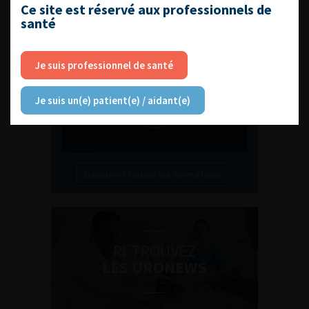
L'AFU ACADÉMIE
Ce site est réservé aux professionnels de
santé
Compétences non techniques : comment
les travailler au quotidien ?
Je suis professionnel de santé
Je suis un(e) patient(e) / aidant(e)
Découvrir toutes les formations
RETROUVEZ
LES URONEWS