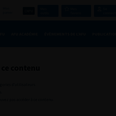
Mon
Mes
Mes
Se
CNPU
panier
outils
favoris
connect
AFU
AFU ACADÉMIE
ÉVÈNEMENTS DE L’AFU
PUBLICATIO
 ce contenu
gories d’utilisateurs.
s.
pouvez pas accéder à ce contenu.