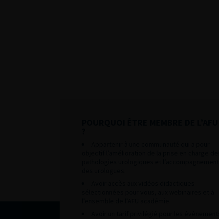
POURQUOI ÊTRE MEMBRE DE L’AFU
?
Appartenir à une communauté qui a pour
objectif l’amélioration de la prise en charge de
pathologies urologiques et l’accompagnement
des urologues.
Avoir accès aux vidéos didactiques
sélectionnées pour vous, aux webinaires et à
l’ensemble de l’AFU académie.
Avoir un tarif privilégié pour les évènement