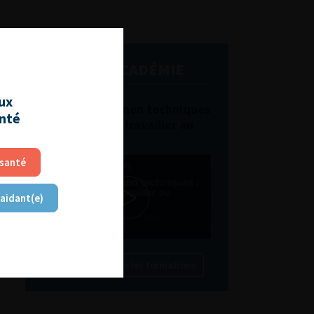
L'AFU ACADÉMIE
aux
Compétences non techniques
anté
: comment les travailler au
quotidien ?
 santé
 aidant(e)
Découvrir toutes les formations