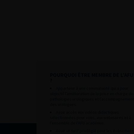
POURQUOI ÊTRE MEMBRE DE L’AFU
?
Appartenir à une communauté qui a pour
objectif l’amélioration de la prise en charge de
pathologies urologiques et l’accompagnement
des urologues.
Avoir accès aux vidéos didactiques
sélectionnées pour vous, aux webinaires et à
l’ensemble de l’AFU académie.
Avoir un tarif privilégié pour les évènement