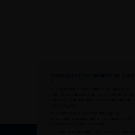
POURQUOI ÊTRE MEMBRE DE L’AFU
?
Appartenir à une communauté qui a pour
objectif l’amélioration de la prise en charge de
pathologies urologiques et l’accompagnement
des urologues.
Avoir accès aux vidéos didactiques
sélectionnées pour vous, aux webinaires et à
l’ensemble de l’AFU académie.
Avoir un tarif privilégié pour les évènement