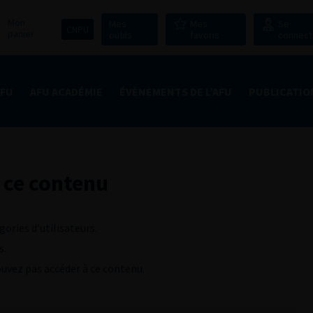
Mon
Mes
Mes
Se
CNPU
panier
outils
favoris
connect
AFU
AFU ACADÉMIE
ÉVÈNEMENTS DE L’AFU
PUBLICATIO
 ce contenu
gories d’utilisateurs.
s.
pouvez pas accéder à ce contenu.