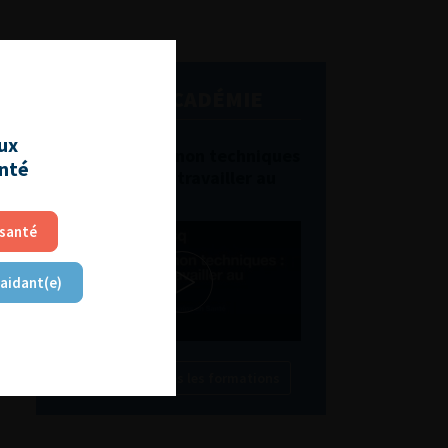
L'AFU ACADÉMIE
aux
Compétences non techniques
anté
: comment les travailler au
quotidien ?
 santé
 aidant(e)
Découvrir toutes les formations