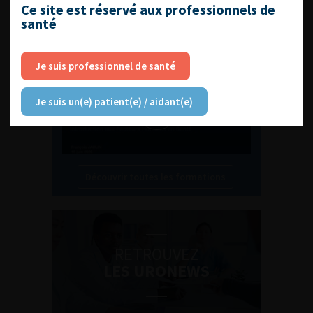
L'AFU ACADÉMIE
Ce site est réservé aux professionnels de
santé
Compétences non techniques : comment
les travailler au quotidien ?
Je suis professionnel de santé
Je suis un(e) patient(e) / aidant(e)
Découvrir toutes les formations
RETROUVEZ
LES URONEWS