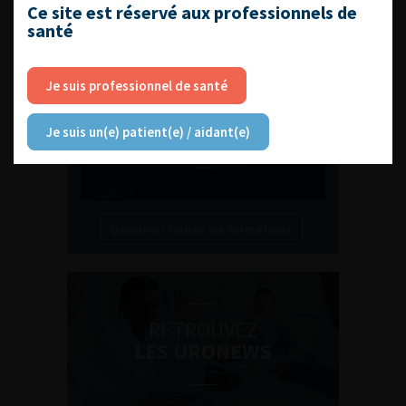
L'AFU ACADÉMIE
Ce site est réservé aux professionnels de
santé
Compétences non techniques : comment
les travailler au quotidien ?
Je suis professionnel de santé
Je suis un(e) patient(e) / aidant(e)
Découvrir toutes les formations
RETROUVEZ
LES URONEWS