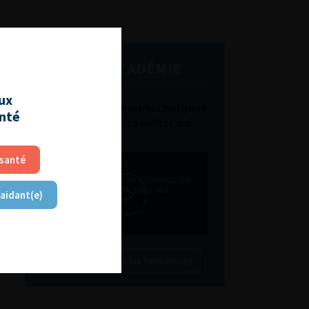
L'AFU ACADÉMIE
aux
Compétences non techniques
anté
: comment les travailler au
quotidien ?
 santé
 aidant(e)
Découvrir toutes les formations