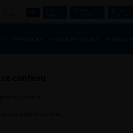
Mon
Mes
Mes
Se
CNPU
panier
outils
favoris
connect
AFU
AFU ACADÉMIE
ÉVÈNEMENTS DE L’AFU
PUBLICATIO
 ce contenu
gories d’utilisateurs.
s.
pouvez pas accéder à ce contenu.