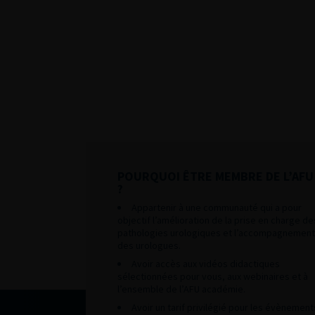
POURQUOI ÊTRE MEMBRE DE L’AFU
?
Appartenir à une communauté qui a pour
objectif l’amélioration de la prise en charge de
pathologies urologiques et l’accompagnement
des urologues.
Avoir accès aux vidéos didactiques
sélectionnées pour vous, aux webinaires et à
l’ensemble de l’AFU académie.
Avoir un tarif privilégié pour les évènement