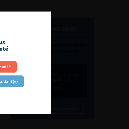
L'AFU ACADÉMIE
aux
Compétences non techniques
anté
: comment les travailler au
quotidien ?
 santé
 aidant(e)
Découvrir toutes les formations