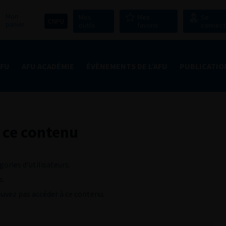
Mon
Mes
Mes
Se
CNPU
panier
outils
favoris
connect
AFU
AFU ACADÉMIE
ÉVÈNEMENTS DE L’AFU
PUBLICATIO
 ce contenu
gories d’utilisateurs.
s.
pouvez pas accéder à ce contenu.