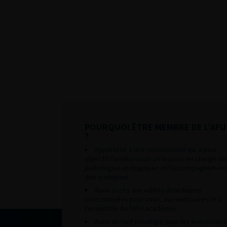
POURQUOI ÊTRE MEMBRE DE L’AFU
?
Appartenir à une communauté qui a pour
objectif l’amélioration de la prise en charge de
pathologies urologiques et l’accompagnement
des urologues.
Avoir accès aux vidéos didactiques
sélectionnées pour vous, aux webinaires et à
l’ensemble de l’AFU académie.
Avoir un tarif privilégié pour les évènement