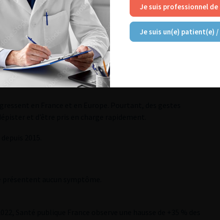
Je suis professionnel de
Je suis un(e) patient(e) /
gressent en France et en Europe. Pourtant, des gestes
épister et d’être pris en charge rapidement.
depuis 2015.
e présentent aucun symptôme.
2022, Santé publique France observe une hausse de +35 % des