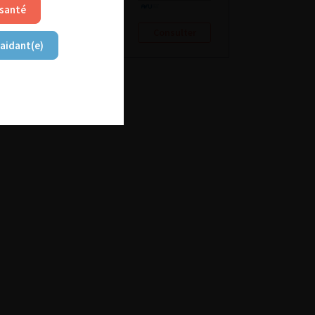
 santé
Consulter
Consulter
 aidant(e)