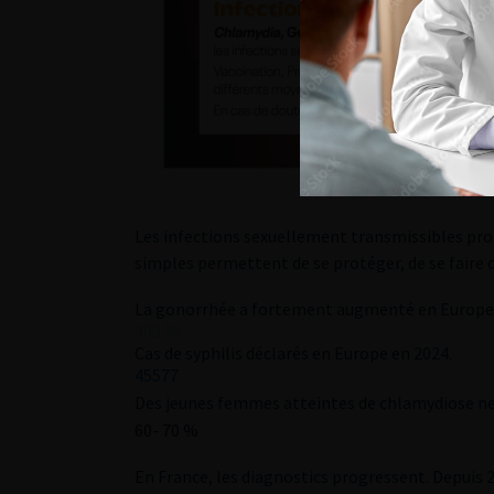
Les infections sexuellement transmissibles pro
simples permettent de se protéger, de se faire d
La gonorrhée a fortement augmenté en Europe 
303
%
Cas de syphilis déclarés en Europe en 2024.
45577
Des jeunes femmes atteintes de chlamydiose n
60-
70
%
En France, les diagnostics progressent. Depuis 