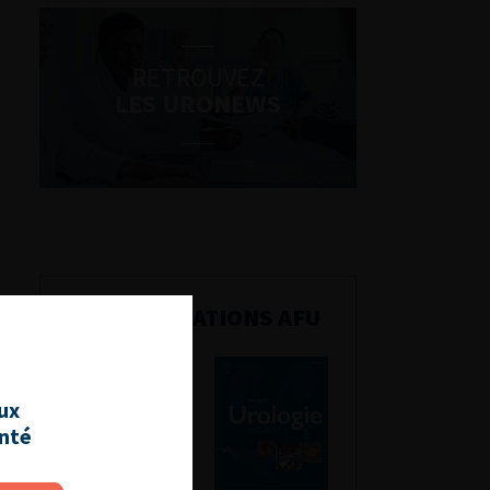
RETROUVEZ
LES URONEWS
PUBLICATIONS AFU
aux
anté