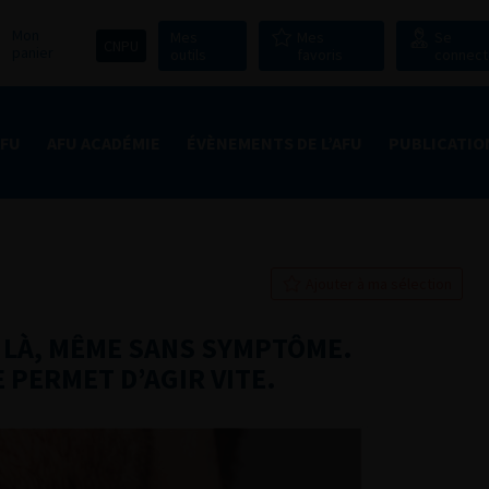
Mon
Mes
Mes
Se
CNPU
panier
outils
favoris
connect
AFU
AFU ACADÉMIE
ÉVÈNEMENTS DE L’AFU
PUBLICATIO
Ajouter à ma sélection
E LÀ, MÊME SANS SYMPTÔME.
 PERMET D’AGIR VITE.