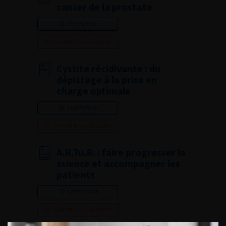
cancer de la prostate
Lire l'article
Ajouter à ma sélection
Cystite récidivante : du
dépistage à la prise en
charge optimale
Lire l'article
Ajouter à ma sélection
A.R.Tu.R. : faire progresser la
science et accompagner les
patients
Lire l'article
Ajouter à ma sélection