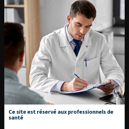
HAS : une nouvelle fiche
information patiente sur le
prolapsus
Lire l'article
Ajouter à ma sélection
BCG : Fin de la pénurie
Lire l'article
Ajouter à ma sélection
…
…
…
«
10
13
14
15
16
17
20
30
…
»
Ce site est réservé aux professionnels de
santé
ACCÈS DIRECT