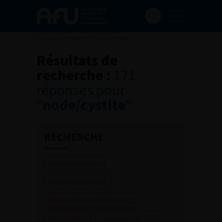
Accueil
>
Recherche : node/cystite
Résultats de
recherche :
171
réponses pour
"
node/cystite
"
RECHERCHE
Recommandation
Fiche infos patients
The French Journal of Urology
Progrès FMC
Formations en ligne