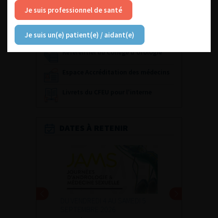
Fiches informations pour vos
Je suis professionnel de santé
patients
Dernières recommandations
Je suis un(e) patient(e) / aidant(e)
Référentiel du Collège d’Urologie
Espace Accréditation des médecins
Livrets du CFEU pour l'interne
DATES À RETENIR
DU VENDREDI 4 AU SAMEDI 5
SEPTEMBRE 2026