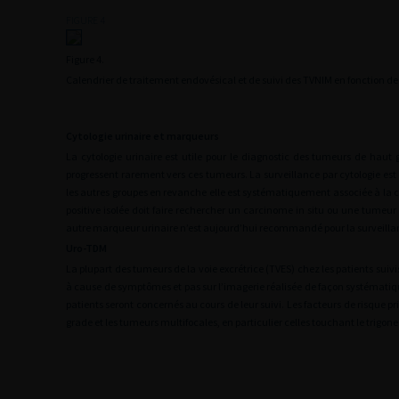
FIGURE 4
Figure 4.
Calendrier de traitement endovésical et de suivi des TVNIM en fonction de 
Cytologie urinaire et marqueurs
La cytologie urinaire est utile pour le diagnostic des tumeurs de haut 
progressent rarement vers ces tumeurs. La surveillance par cytologie est
les autres groupes en revanche elle est systématiquement associée à la c
positive isolée doit faire rechercher un carcinome in situ ou une tumeur
autre marqueur urinaire n’est aujourd’hui recommandé pour la surveilla
Uro-TDM
La plupart des tumeurs de la voie excrétrice (TVES) chez les patients suiv
à cause de symptômes et pas sur l’imagerie réalisée de façon systémati
patients seront concernés au cours de leur suivi. Les facteurs de risque p
grade et les tumeurs multifocales, en particulier celles touchant le trigone