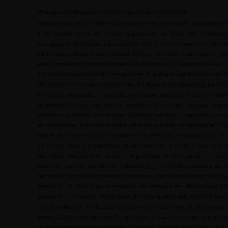
Principes techniques et critères qualitatifs de la RTUV
Le diagnostic de la TV dépend principalement de l’examen histologique de 
Il est recommandé de réaliser auparavant un ECBU afin d’éliminer 
cartographie des lésions est essentielle. Elle précise le nombre de tumeu
l’urètre prostatique et aux orifices urétéraux, leur taille et leur aspect (pé
être complète et profonde (présence de faisceaux du détrusor) (niveau 
sur les copeaux de résection est associée à un risque significativement p
de récidive précoce en cas de tumeur pT1 et/ou de haut grade [
1
]. La RTU
la mesure du possible, emportant du détrusor sous-jacent pour permett
et potentiellement, améliorer la qualité de la résection (niveau de pre
récentes ont évalué l’intérêt de la résection monobloc. La première, porta
et randomisée, a montré une réduction de la durée de sondage et d’hos
risque de récidive à 2 ans associés à la résection monobloc [
36
]. La
22 études dont 2 prospectives et randomisées, a montré que pour 
monobloc améliorait la qualité du prélèvement chirurgical et pourrai
résection, sans en modifier la morbidité [
37
]. Le bénéfice attendu sur l
tumorale n’a pas pu être démontré au travers des résultats disponibles d
preuve 2). La technique de résection de référence est l’électrocoagula
preuve 3). Les biopsies randomisées de la muqueuse optiquement saine n
car la probabilité de détecter des lésions de carcinome in situ associé e
preuve 2). Elles sont en revanche indiquées en cas de cytologie urinaire pos
de zones optiquement anormales évoquant un carcinome in situ. Une é