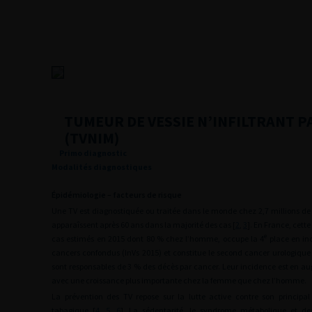
TUMEUR DE VESSIE N’INFILTRANT P
(TVNIM)
Primo diagnostic
Modalités diagnostiques
Épidémiologie – facteurs de risque
Une TV est diagnostiquée ou traitée dans le monde chez 2,7 millions d
apparaîssent après 60 ans dans la majorité des cas [
2
,
3
]. En France, cett
e
cas estimés en 2015 dont 80 % chez l’homme, occupe la 4
place en in
cancers confondus (InVs 2015) et constitue le second cancer urologique a
sont responsables de 3 % des décès par cancer. Leur incidence est en a
avec une croissance plus importante chez la femme que chez l’homme.
La prévention des TV repose sur la lutte active contre son principal 
tabagique [
4
,
5
,
6
]. La sédentarité, le syndrome métabolique et de