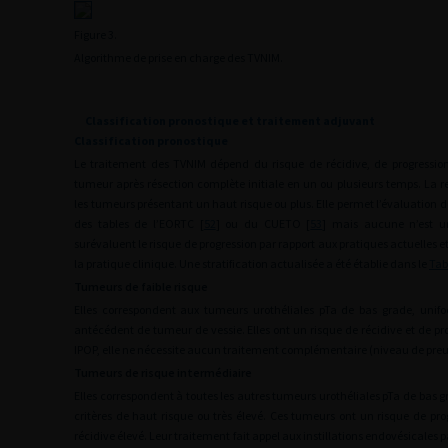
Figure 3.
Algorithme de prise en charge des TVNIM.
Classification pronostique et traitement adjuvant
Classification pronostique
Le traitement des TVNIM dépend du risque de récidive, de progressio
tumeur après résection complète initiale en un ou plusieurs temps. La re
les tumeurs présentant un haut risque ou plus. Elle permet l’évaluation du
des tables de l’EORTC [
52
] ou du CUETO [
53
] mais aucune n’est u
surévaluent le risque de progression par rapport aux pratiques actuelles et
la pratique clinique. Une stratification actualisée a été établie dans le
Tab
Tumeurs de faible risque
Elles correspondent aux tumeurs urothéliales pTa de bas grade, unif
antécédent de tumeur de vessie. Elles ont un risque de récidive et de pro
IPOP, elle ne nécessite aucun traitement complémentaire (niveau de preuv
Tumeurs de risque intermédiaire
Elles correspondent à toutes les autres tumeurs urothéliales pTa de bas 
critères de haut risque ou très élevé. Ces tumeurs ont un risque de pro
récidive élevé. Leur traitement fait appel aux instillations endovésicales 