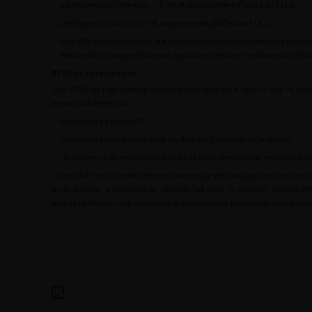
•
au maximum 7 tumeurs,
<
3
cm et supposément pTaG≤2 ou T1G1 ;
•
une tumeur unique
3
cm et supposément pTaG≤2 ou T1G1 ;
•
une IPOP de mitomycine C est recommandée après la première résecti
lorsque la cytologie urinaire pré opératoire a éliminé une tumeur de ha
RTUV de réévaluation
Une RTUV de réévaluation systématique (dite de « second look ») dan
recommandée en cas :
•
de tumeur de stade pT1 ;
•
de tumeur volumineuse et/ou multifocale (résection incomplète) ;
•
ou d’absence de muscle identifié sur la pièce de résection initiale (sauf
L’objectif de cette réévaluation endoscopique et histologique est de perme
de la tumeur, d’améliorer la sélection (et donc la réponse) des patie
réduire la fréquence des récidives et de retarder la progression de la tume