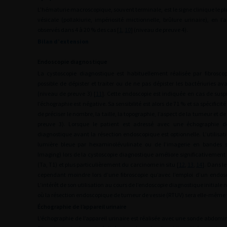
L’hématurie macroscopique, souvent terminale, est le signe clinique le plu
vésicale (pollakiurie, impériosité mictionnelle, brûlure urinaire), en l’
observés dans 4 à 20 % des cas [
1
,
10
] (niveau de preuve 4).
Bilan d’extension
Endoscopie diagnostique
La cystoscopie diagnostique est habituellement réalisée par fibroscop
possible de dépister et traiter ou de ne pas dépister les bactériuries a
(niveau de preuve 3) [
11
]. Cette endoscopie est indiquée en cas de susp
l’échographie est négative. Sa sensibilité est alors de 71 % et sa spécificité
de préciser le nombre, la taille, la topographie, l’aspect de la tumeur et
preuve 3). Lorsque le patient est adressé avec une échographie dé
diagnostique avant la résection endoscopique est optionnelle. L’utilisat
lumière bleue par hexaminolévulinate ou de l’imagerie en bandes s
Imaging) lors de la cystoscopie diagnostique améliore significativement 
(Ta, T1) et plus particulièrement du carcinome in situ [
12
,
13
,
14
]. Dans le
cependant moindre lors d’une fibroscopie qu’avec l’emploi d’un endosc
L’intérêt de son utilisation au cours de l’endoscopie diagnostique initial
où la résection endoscopique de tumeur de vessie (RTUV) sera elle-même f
Échographie de l’appareil urinaire
L’échographie de l’appareil urinaire est réalisée avec une sonde abdomin