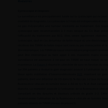
Modalités
Cystoscopie et biopsies
La surveillance est principalement basée sur la cystoscopie qui ne peu
modalité de diagnostic. La cystoscopie à 3 mois est indispensable et a un 
ne pas méconnaître une tumeur résistante au traitement. Des biops
cystoscopie sont recommandées à 3 mois lorsque du Cis était présent
l’efficacité du traitement par BCG. Elles seront également réalisée
cystoscopie, sauf en cas de tumeur de faible risque où une électro fulgura
récidives des TVNIM de faible risque sont rares ou peu menaçantes et la 
être interrompue. Les TVNIM de risque intermédiaire progressent rarement
peut être interrompue ou faire appel à des modalités moins invasiv
surveillance est poursuivie à vie pour les TVNIM de haut risque, ou lor
maintenue. La
Figure 4
résume le calendrier de suivi en fonction du ris
sur 304 patients a évalué le gain diagnostic associé à l’utilisation de l
bleue après instillation d’hexaminolévulinate [
61
], montrant un gain
patients, dont une détection de CIS dans 61 % des cas. Le taux de faux pos
fluorescence vésicale en lumière bleue a été de 9,1 % et était compara
blanche. La morbidité associée à l’utilisation de la fluorescence vésica
consistant en des dysuries et douleurs urétrale de grade 1–2. Cett
recommander l’utilisation de la fluorescence vésicale en lumière bleue
patients atteints de TVNIM (niveau de preuve 3).