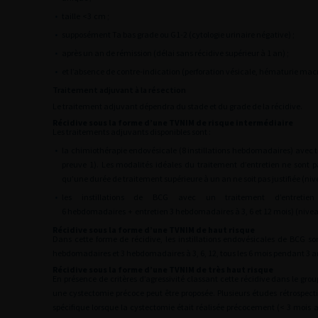
•
taille
<3
cm ;
•
supposément Ta bas grade ou G1-2 (cytologie urinaire négative) ;
•
après un an de rémission (délai sans récidive supérieur à 1 an) ;
•
et l’absence de contre-indication (perforation vésicale, hématurie mac
Traitement adjuvant à la résection
Le traitement adjuvant dépendra du stade et du grade de la récidive.
Récidive sous la forme d’une TVNIM de risque intermédiaire
Les traitements adjuvants disponibles sont :
•
la chimiothérapie endovésicale (8 instillations hebdomadaires) avec 
preuve 1). Les modalités idéales du traitement d’entretien ne sont p
qu’une durée de traitement supérieure à un an ne soit pas justifiée (niv
•
les instillations de BCG avec un traitement d’entreti
6 hebdomadaires
+
entretien 3 hebdomadaires à 3, 6 et 12 mois) (nivea
Récidive sous la forme d’une TVNIM de haut risque
Dans cette forme de récidive, les instillations endovésicales de BCG s
hebdomadaires et 3 hebdomadaires à 3, 6, 12, tous les 6 mois pendant 3 an
Récidive sous la forme d’une TVNIM de très haut risque
En présence de critères d’agressivité classant cette récidive dans le gro
une cystectomie précoce peut être proposée. Plusieurs études rétrospect
spécifique lorsque la cystectomie était réalisée précocement (<
3 mois a