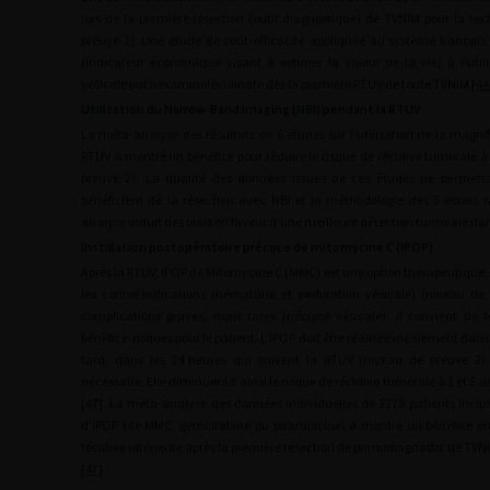
lors de la première résection (outil diagnostique) de TVNIM pour la rec
preuve 2). Une étude de coût-efficacité appliquée au système françai
(indicateur économique visant à estimer la valeur de la vie) à l’util
vésicale par hexaminolévulinate dès la première RTUV de toute TVNIM [
44
Utilisation du Narrow-Band Imaging (NBI) pendant la RTUV
La méta-analyse des résultats de 6 études sur l’utilisation de la magnif
RTUV a montré un bénéfice pour réduire le risque de récidive tumorale à 3
preuve 2). La qualité des données issues de ces études ne permettai
bénéficient de la résection avec NBI et la méthodologie des 5 essais
analyse induit des biais en faveur d’une meilleure détection tumorale dans
Instillation postopératoire précoce de mitomycine C (IPOP)
Après la RTUV, IPOP de Mitomycine C (MMC) est une option thérapeutiqu
les contre-indications (hématurie et perforation vésicale) (niveau de
complications graves, mais rares (nécrose vésicale), il convient de 
bénéfice-risques pour le patient. L’IPOP doit être réalisée idéalement dans
tard, dans les 24
heures qui suivent la RTUV (niveau de preuve 2). 
nécessaire. Elle diminuerait ainsi le risque de récidive tumorale à 1 et 5
[47]. La méta-analyse des données individuelles de 2278 patients inclus 
d’IPOP (de MMC, gemcitabine ou pirarubicine) a montré un bénéfice e
récidive ultérieure après la première résection de primodiagnostic de TVN
[
47
] :