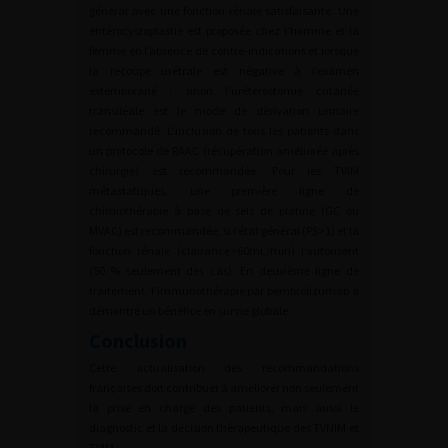
général avec une fonction rénale satisfaisante. Une
entérocystoplastie est proposée chez l’homme et la
femme en l’absence de contre-indications et lorsque
la recoupe urétrale est négative à l’examen
extemporané ; sinon l’urétérostomie cutanée
transiléale est le mode de dérivation urinaire
recommandé. L’inclusion de tous les patients dans
un protocole de RAAC (récupération améliorée après
chirurgie) est recommandée. Pour les TVIM
métastatiques, une première ligne de
chimiothérapie à base de sels de platine (GC ou
MVAC) est recommandée, si l’état général (PS>1) et la
fonction rénale (clairance>60mL/min) l’autorisent
(50 % seulement des cas). En deuxième ligne de
traitement, l’immunothérapie par pembrolizumab a
démontré un bénéfice en survie globale.
Conclusion
Cette actualisation des recommandations
françaises doit contribuer à améliorer non seulement
la prise en charge des patients, mais aussi le
diagnostic et la décision thérapeutique des TVNIM et
TVIM.