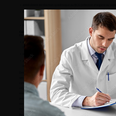
•
antécédent de réaction systémique au BCG (infection d’organe ou sept
•
déficit immunitaire sévère ;
•
cystite radique sévère ;
•
tuberculose active.
Contre-indications relatives
Elles sont :
•
persistance d’effets secondaires liés à la précédente instillation au 
(stade 3) ;
•
infection des voies urinaires symptomatique ;
•
absence ou incertitude de l’intégrité de l’urothélium (hématurie mac
les 2 à 4 semaines qui suivent un geste sur le bas appareil urinaire).
Des études avec de petits échantillons de patients ont rapporté l’a
secondaires et une efficacité maintenue en cas d’antécédent de radio
cystite radique, ou en cas de déficit immunitaire modéré (traitement i
virale bien contrôlée). En l’absence d’alternative thérapeutique, il
mesures prophylactiques maximales qui pourront être ajustée à la toléra
preuve 3) [
56
]. L’hématurie microscopique, la leucocyturie et la bacté
des contre-indications à la réalisation des instillations de BCG et ne néc
de preuve 3) [
60
].
Recommandations de bonne pratique des traitements endovésicau