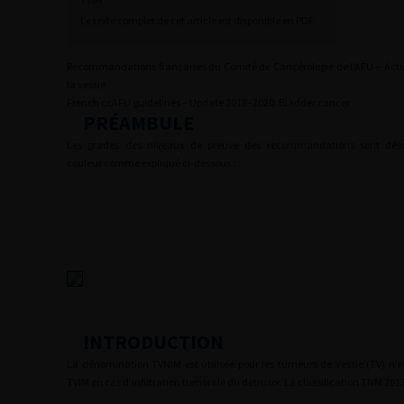
Le texte complet de cet article est disponible en PDF.
Recommandations françaises du Comité de Cancérologie de l’AFU – Actu
la vessie
French ccAFU guidelines – Update 2018–2020: Bladder cancer
PRÉAMBULE
Les grades des niveaux de preuve des recommandations sont dés
couleur comme expliqué ci-dessous :
INTRODUCTION
La dénomination TVNIM est utilisée pour les tumeurs de vessie (TV) n’inf
TVIM en cas d’infiltration tumorale du detrusor. La classification TNM 2017 