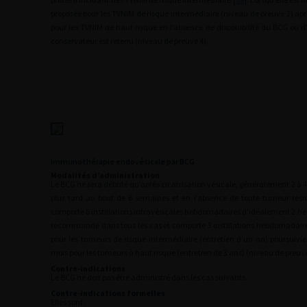
proposée pour les TVNIM de risque intermédiaire (niveau de preuve 2) ap
pour les TVNIM de haut risque en l’absence de disponibilité du BCG ou d
conservateur est retenu (niveau de preuve 4).
Immunothérapie endovésicale par BCG
Modalités d’administration
Le BCG ne sera débuté qu’après cicatrisation vésicale, généralement 2 à 4
plus tard au bout de 6 semaines et en l’absence de toute tumeur résid
comporte 6 instillations intravésicales hebdomadaires d’idéalement 2
he
recommandé dans tous les cas et comporte 3 instillations hebdomadaires 
pour les tumeurs de risque intermédiaire (entretien d’un an) poursuivi
mois pour les tumeurs à haut risque (entretien de 3 ans) (niveau de preuve
Contre-indications
Le BCG ne doit pas être administré dans les cas suivants.
Contre-indications formelles
Elles sont :