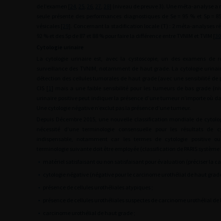
de l’examen [
24
,
25
,
26
,
27
,
28
] (niveau de preuve 3). Une méta-analyse a 
seule présente des performances diagnostiques de Se
=
95 % et Sp
=
85
vésicales [
29
]. Concernant la stadification locale (T) : 2 méta-analyses r
92 % et des Sp de 87 et 88 % pour faire la différence entre TVNIM et TVIM [
30
Cytologie urinaire
La cytologie urinaire est, avec la cystoscopie, un des examens de r
surveillance des TVNIM, notamment de haut grade. La cytologie urinaire
détection des cellules tumorales de haut grade (avec une sensibilité de 
CIS [
1
] mais a une faible sensibilité pour les tumeurs de bas grade (n
urinaire positive peut indiquer la présence d’une tumeur n’importe où dan
Une cytologie négative n’exclut pas la présence d’une tumeur.
Depuis Décembre 2015, une nouvelle classification mondiale de cytologi
nécessité d’une terminologie consensuelle pour les résultats de c
indispensable, notamment car les termes de cytologie positive ou 
terminologie suivante doit être employée (classification de PARIS système 
•
matériel satisfaisant ou non satisfaisant pour évaluation (préciser la ca
•
cytologie négative (négative pour le carcinome urothélial de haut grade
•
présence de cellules urothéliales atypiques ;
•
présence de cellules urothéliales suspectes de carcinome urothélial de 
•
carcinome urothélial de haut grade ;