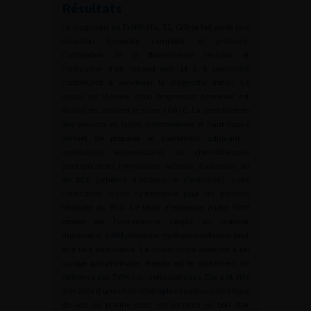
Résultats
Le diagnostic de TVNIM (Ta, T1, CIS) se fait après une
résection tumorale complète et profonde.
L’utilisation de la fluorescence vésicale et
l’indication d’un second look (4 à 6 semaines)
contribuent à améliorer le diagnostic initial. Le
risque de récidive et/ou progression tumorale est
évalué en utilisant le score EORTC. La stratification
des patients en faible, intermédiaire et haut risque
permet de proposer le traitement adjuvant :
instillations endovésicales de chimiothérapie
(postopératoire immédiate, schéma d’attaque) ou
de BCG (schéma d’attaque et d’entretien), voire
l’indication d’une cystectomie pour les patients
résistant au BCG. Le bilan d’extension d’une TVIM
repose sur l’uro-scanner couplé au scanner
thoracique. L’IRM pelvienne multiparamétrique peut
être une alternative. La cystectomie associée à un
curage ganglionnaire étendu est le traitement de
référence des TVIM non métastatiques. Elle doit être
précédée d’une chimiothérapie néoadjuvante à base
de sels de platine chez les patients en bon état