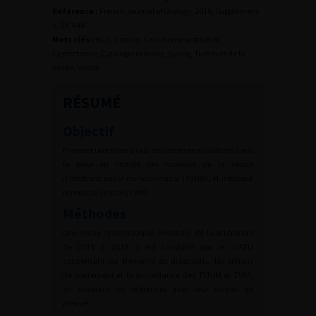
Référence :
French Journal of Urology, 2018, Supplément
1, 28, R48
Mots clés :
BCG, Cancer, Carcinome urothelial,
Cystectomie, Cytologie urinaire, Survie, Tumeurs de la
vessie, Vessie
RÉSUMÉ
Objectif
Proposer une mise à jour des recommandations dans
la prise en charge des tumeurs de la vessie
n’infiltrant pas le muscle vésical (TVNIM) et infiltrant
le muscle vésical (TVIM).
Méthodes
Une revue systématique (Medline) de la littérature
de 2015 à 2018 a été conduite par le ccAFU
concernant les éléments du diagnostic, les options
de traitement et la surveillance des TVNIM et TVIM,
en évaluant les références avec leur niveau de
preuve.