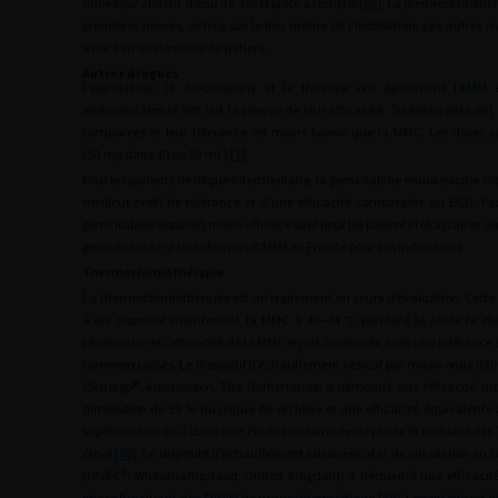
urines par 200
mL d’eau de Javel prête à l’emploi [
56
]. La première miction
premières heures, se fera sur le lieu même de l’instillation. Les autres
avoir lieu au domicile du patient.
Autres drogues
L’épirubicine, la doxorubicine et le thiotepa ont également l’AMM e
endovésicales et ont fait la preuve de leur efficacité. Toutefois elles on
comparées et leur tolérance est moins bonne que la MMC. Les doses so
(50
mg dans 40 ou 50
mL) [
1
].
Pour les patients de risque intermédiaire, la gemcitabine endovésicale es
meilleur profil de tolérance et d’une efficacité comparable au BCG. Pou
gemcitabine apparaît moins efficace sauf pour les patients réfractaires a
gemcitabine n’a toutefois pas d’AMM en France pour ces indications.
Thermochimiothérapie
La thermochimiothérapie est un traitement en cours d’évaluation. Cette 
à un dispositif maintenant la MMC à 40–44
°C pendant la toute la dur
pénétration et l’efficacité de la MMC en est améliorée avec une tolérance s
commercialisés. Le dispositif d’échauffement vésical par micro-onde dél
(Synergo®, Amstelveen, The Netherlands) a démontré une efficacité su
diminution de 59 % du risque de récidive et une efficacité équivalent
supérieure au BCG dans une étude randomisée de phase III incluant des 
élevé [
58
]. Le dispositif d’échauffement extravésical et de circulation en 
(HIVEC®, Wheathampstead, United Kingdom) a démontré une efficacit
phase II incluant des TVNIM de risque intermédiaire [
59
]. Lorsqu’elle est 