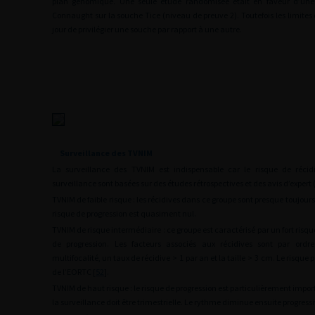
plan génomique. Une seule étude randomisée était en faveur d’une 
Connaught sur la souche Tice (niveau de preuve 2). Toutefois les limites
jour de privilégier une souche par rapport à une autre.
Surveillance des TVNIM
La surveillance des TVNIM est indispensable car le risque de récid
surveillance sont basées sur des études rétrospectives et des avis d’expert 
TVNIM de faible risque : les récidives dans ce groupe sont presque toujour
risque de progression est quasiment nul.
TVNIM de risque intermédiaire : ce groupe est caractérisé par un fort risqu
de progression. Les facteurs associés aux récidives sont par ordr
multifocalité, un taux de récidive
>
1 par an et la taille
>
3
cm. Le risque p
de l’EORTC [
52
].
TVNIM de haut risque : le risque de progression est particulièrement impo
la surveillance doit être trimestrielle. Le rythme diminue ensuite progres