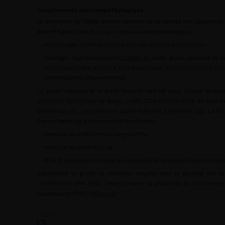
Compte rendu anatomopathologique
Le diagnostic de TVNIM impose l’examen de la totalité des copeaux de 
doivent figurer dans le compte-rendu anatomopathologique :
•
macroscopie : matériel adressé, description, taille de la tumeur ;
•
histologie : type histologique (
Tableau 2
), stade, grade, présence de 
lymphovasculaire, présence de la musculeuse, nécrose tumorale, varia
(lésions planes, inflammatoires).
Le grade cellulaire et le stade tumoral sont les deux critères fond
ultérieure. Concernant le stade, l’OMS 2016 recommande de sous-str
urothéliaux pT1, sans indiquer quelle méthode à employer [
50
]. Le IC
Cancer Reporting) a recommandé 3 méthodes :
•
extension en millimètres en largeur et/ou ;
•
extension en profondeur ou ;
•
pT1a/b, infiltration tumorale au-dessus (a) ou en dessous (b) de la mu
Concernant le grade, la référence actuelle pour le grading des t
classification OMS 2016. Celle-ci majore la proportion de carcinome
classification OMS 73 (
Figure 2
).
FIGURE 2