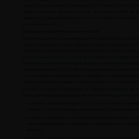
irrigation continue de sérum physiologique à un débit de 2000
mL/h la
e
pendant 2
heures et 500
mL/h jusqu’à la 18
heure à une IPOP de M
différence de l’effet prophylactique vis-à-vis de la récidive des TVNIM de 
(niveau de preuve 2).
Utilisation de la luminofluorescence vésicale
Deux méta-analyses des données globales de respectivement 14 essais de ph
une étude rétrospective ont été rapporté par Chou et al. [
40
] et Gakis et al.
al. pour les autorités de santé Canadienne [
42
]. Elles montrent une réduc
25 % du risque de récidive à 3, 12 mois et au-delà de 12 mois respective
niveau de preuve était faible en raison des biais de performance des publ
risque de progression vers une TVIM a été rapportée avec un niveau de pr
Ces méta-analyses ne permettaient pas de définir les caractéristiques 
l’hexaminolévulinate a apporté une réduction de la survie sans récidive e
La méta-analyse des données brutes de 9 études sur l’utilisation de la
bleue après instillation préopératoire d’hexaminolévulinate a montré un b
•
la détection des lésions tumorales (pTa, pT1) lors des toutes les prem
unifocale
<3
cm avec cytologie urinaire normale) (niveau de preuve 2) 
•
la détection des lésions de CIS (notamment lorsque la cytologie urinai
tumeur de haut grade et la cystoscopie en lumière blanche ne révèle pa
preuve 2).
Lorsqu’elle est disponible, la luminofluorescence vésicale par hexami