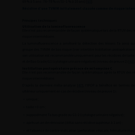
69 % à 5 ans ; 76–78 % vs 51–1 % à 10 ans) [
65
].
Récidive d’une TVNIM initialement classée comme de risque inte
Principes techniques
Utilisation de la luminofluorescence
Elle n’est pas recommandée de façon systématique lors de la RTUV des r
risque intermédiaire.
La luminofluorescence a amélioré la détection des lésions Ta ainsi qu
groupe des TVNIM de bas risque (voir intertitre Instillation postopératoir
son utilisation est recommandée uniquement pour les récidives de taille
et de Bas Grade/G1 (cytologie urinaire négative) (niveau de preuve 2) [
43
]
Instillation postopératoire précoce de mitomycine C
Elle n’est pas recommandée de façon systématique après la RTUV des ré
risque intermédiaire.
D’après la dernière méta-analyse [
47
], l’IPOP a bénéfice en termes de
ultérieur uniquement en cas de récidive (niveau de preuve 1) :
•
unique ;
•
taille <3
cm ;
•
supposément Ta bas grade ou G1-2 (cytologie urinaire négative) ;
•
après un an de rémission (délai sans récidive supérieur à 1 an) ;
•
et l’absence de contre-indication (perforation vésicale, hématurie mac