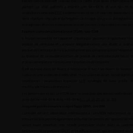
Elle est principalement réalisée dans le cadre d’un bilan d’hématurie e
portant sur 1007 patients a montré une Se
=
63 % et une Sp
=
99 %
urothéliales vésicales [
15
]. Les performances de cet examen dépendant du
de la réplétion vésicale et de l’expérience de l’opérateur, une échographi
le diagnostic et incite à compléter le bilan par une cystoscopie (niveau de 
Examen tomodensitométrique (TDM) : uro-TDM
Il étudie l’ensemble de l’appareil urinaire par plusieurs acquisitions réa
produit de contraste et comporte obligatoirement une étude à la phas
produit de contraste. Il n’y a actuellement pas de consensus sur les prot
la question de la double injection de produit de contraste (split bolus)
d’acquisitions et par conséquent l’irradiation de l’examen.
Il est indiqué dans les bilans d’hématurie et dans les bilans de tumeur
risque ou une suspicion d’infiltration musculaire et/ou un risque significat
supérieures : localisation trigonale [
16
], cytologie de haut grade, a
multifocale (niveau de preuve 2).
Les performances de l’uro-TDM pour la détection des lésions urothéliales 
avec des Se
=
64–95 % et Sp
=
83–99 % [
17
,
18
,
19
,
20
,
21
,
22
,
23
].
Imagerie par résonnance magnétique (IRM) : uro-IRM
L’uro-IRM est une alternative intéressante à l’uro-TDM notamment en 
mesure où elle permet également d’étudier l’ensemble de l’appareil excrét
avant toute résection, son intérêt particulier réside dans la contr
fonctionnelle de perfusion (DCE) et de diffusion (DWI) qui améliorent de f