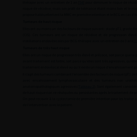
thérapie avec un entretien de 1 an [
54
] pour diminuer le risque de récidi
risque de récidive, mais son profil de tolérance étant moins bon et le ris
propose habituellement la MMC en première intention et le BCG en cas d’é
Tumeurs de haut risque
Elles ont au moins un des facteurs de risque suivant : stade pT1, grade él
(CIS). Ces tumeurs ont un risque de récidive et de progression élevé
instillations endovésicales par BCG-thérapie avec un entretien de 3 ans [
1
Tumeurs de très haut risque
Elles ont un risque de progression très élevé et précoce, soit parce que la
avant traitement est faible, soit parce qu’elles sont très agressives, qu’el
traitement endovésical élevé ou qu’il existe un risque d’envahissement ga
Il s’agit des tumeurs combinant l’ensemble des facteurs de risque (pT1 de
avec envahissement lymphovasculaire et des tumeurs non urothéli
anatomopathologiques agressives (
Tableau 2
). Sont également considéré
de haut risque non re-réséquées ou persistantes après le traitement de p
On peut recourir à la cystectomie de première intention pour les traiter a
de l’intervention avec le patient.