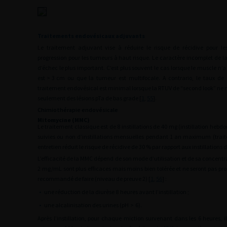
Traitements endovésicaux adjuvants
Le traitement adjuvant vise à réduire le risque de récidive pour le
progression pour les tumeurs à haut risque. Le caractère incomplet de la 
d’échec le plus important. C’est plus souvent le cas lorsque le muscle n’a
est
>
3
cm ou que la tumeur est multifocale. A contrario, le taux de 
traitement endovésical est minimal lorsque la RTUV de “second look” ne
seulement des lésions pTa de bas grade [
1
,
55
].
Chimiothérapie endovésicale
Mitomycine (MMC)
Le traitement classique est de 8 instillations de 40
mg (instillation hebd
suivies ou non d’instillations mensuelles pendant 1 an maximum (trai
entretien réduit le risque de récidive de 30 % par rapport aux instillations
L’efficacité de la MMC dépend de son mode d’utilisation et de sa concentrat
2
mg/mL sont plus efficaces mais moins bien tolérée et ne seront pas prop
recommandé de faire (niveau de preuve 2) [
1
,
56
] :
•
une réduction de la diurèse 8
heures avant l’instillation ;
•
une alcalinisation des urines (pH
>
6).
Après l’instillation, pour chaque miction survenant dans les 6
heures, i