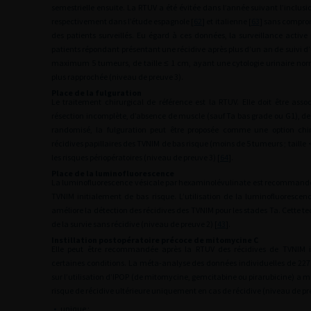
semestrielle ensuite. La RTUV a été évitée dans l’année suivant l’inclus
respectivement dans l’étude espagnole [
62
] et italienne [
63
] sans comprom
des patients surveillés. Eu égard à ces données, la surveillance active
patients répondant présentant une récidive après plus d’un an de suivi d
maximum 5 tumeurs, de taille
≤
1
cm, ayant une cytologie urinaire nor
plus rapprochée (niveau de preuve 3).
Place de la fulguration
Le traitement chirurgical de référence est la RTUV. Elle doit être as
résection incomplète, d’absence de muscle (sauf Ta bas grade ou G1), de 
randomisé, la fulguration peut être proposée comme une option chir
récidives papillaires des TVNIM de bas risque (moins de 5 tumeurs ; taille
les risques périopératoires (niveau de preuve 3) [
64
].
Place de la luminofluorescence
La luminofluorescence vésicale par hexaminolévulinate est recommandée
TVNIM initialement de bas risque. L’utilisation de la luminofluoresce
améliore la détection des récidives des TVNIM pour les stades Ta. Cette 
de la survie sans récidive (niveau de preuve 2) [
43
].
Instillation postopératoire précoce de mitomycine C
Elle peut être recommandée après la RTUV des récidives de TVNIM i
certaines conditions. La méta-analyse des données individuelles de 227
sur l’utilisation d’IPOP (de mitomycine, gemcitabine ou pirarubicine) a 
risque de récidive ultérieure uniquement en cas de récidive (niveau de pre
•
unique ;