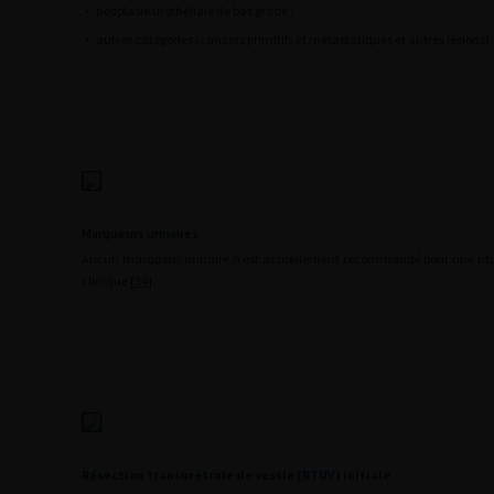
•
néoplasie urothéliale de bas grade ;
•
autres catégories (cancers primitifs et métastatiques et autres lésions).
Marqueurs urinaires
Aucun marqueur urinaire n’est actuellement recommandé pour une util
clinique [
34
].
Résection transurétrale de vessie (RTUV) initiale