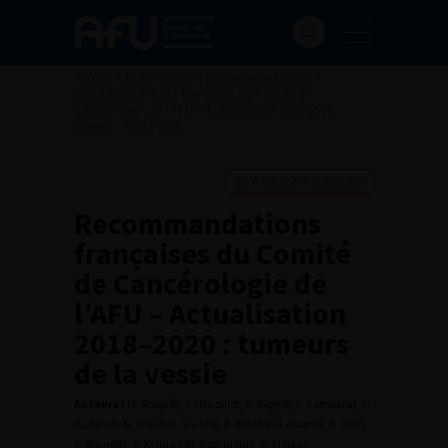
Accueil
>
Publications
>
Recommandations
>
Recommandations françaises du Comité de
Cancérologie de l’AFU – Actualisation 2018–2020 :
tumeurs de la vessie
Ajouter à ma sélection
Recommandations
françaises du Comité
de Cancérologie de
l’AFU – Actualisation
2018–2020 : tumeurs
de la vessie
Auteurs :
M. Rouprêt, Y. Neuzillet, G. Pignot, E. Compérat, F.
Audenet, N. Houédé, S. Larré, A. Masson-Lecomte, P. Colin,
S. Brunelle, E. Xylinas, M. Roumiguié, A. Méjean