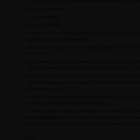
•
le CU à cellules claires, qui ne doit pas être considéré comme un carcin
•
le CU à cellules géantes ;
•
le CU sarcomatoïde ;
•
le CU peu différencié ;
•
une entité des tumeurs de type Müllerienne a été ajoutée comport
claires et le carcinome endométroïde.
L’évaluation du stade tumoral (TNM) sera également réalisée sur le 
quelques réserves :
•
ne permet pas de statuer sur la profondeur de l’infiltration du muscle, c
T2b (donnée obtenue uniquement lors de l’analyse de la pièce de cyste
•
la résection ne permet pas d’aller au-delà du stade « pT2 au moins ». En 
adipeux ne signifie pas que la séreuse soit infiltrée, car du tissu adipe
musculeuse et du chorion ;
•
la présence d’emboles vasculaires ne modifie pas le stade, mais d
pronostique est reconnue (niveau de preuve 3) [
51
].
La description endoscopique de(s) tumeur(s) et l’analyse des prélèvement
une seconde RTUV de réévaluation selon les indications mentionnées ci-d
TVNIM/TVIM et de classer la tumeur dans un des trois groupes de risque évo
FIGURE 3