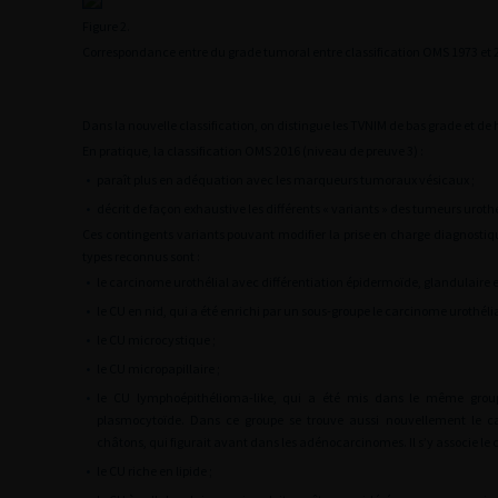
Figure 2.
Correspondance entre du grade tumoral entre classification OMS 1973 et 
Dans la nouvelle classification, on distingue les TVNIM de bas grade et de
En pratique, la classification OMS 2016 (niveau de preuve 3) :
•
paraît plus en adéquation avec les marqueurs tumoraux vésicaux ;
•
décrit de façon exhaustive les différents « variants » des tumeurs urothél
Ces contingents variants pouvant modifier la prise en charge diagnostiq
types reconnus sont :
•
le carcinome urothélial avec différentiation épidermoïde, glandulaire e
•
le CU en nid, qui a été enrichi par un sous-groupe le carcinome urothélia
•
le CU microcystique ;
•
le CU micropapillaire ;
•
le CU lymphoépithélioma-like, qui a été mis dans le même group
plasmocytoïde. Dans ce groupe se trouve aussi nouvellement le c
châtons, qui figurait avant dans les adénocarcinomes. Il s’y associe le 
•
le CU riche en lipide ;