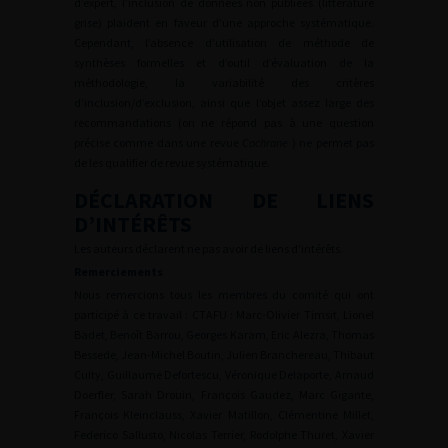
d’expert, l’inclusion de données non publiées (littérature
grise) plaident en faveur d’une approche systématique.
Cependant, l’absence d’utilisation de méthode de
synthèses formelles et d’outil d’évaluation de la
méthodologie, la variabilité des critères
d’inclusion/d’exclusion, ainsi que l’objet assez large des
recommandations (on ne répond pas à une question
précise comme dans une revue
Cochrane
) ne permet pas
de les qualifier de revue systématique.
DÉCLARATION DE LIENS
D’INTÉRÊTS
Les auteurs déclarent ne pas avoir de liens d’intérêts.
Remerciements
Nous remercions tous les membres du comité qui ont
participé à ce travail : CTAFU : Marc-Olivier Timsit, Lionel
Badet, Benoît Barrou, Georges Karam, Eric Alezra, Thomas
Bessede, Jean-Michel Boutin, Julien Branchereau, Thibaut
Culty, Guillaume Defortescu, Véronique Delaporte, Arnaud
Doerfler, Sarah Drouin, François Gaudez, Marc Gigante,
François Kleinclauss, Xavier Matillon, Clémentine Millet,
Federico Sallusto, Nicolas Terrier, Rodolphe Thuret, Xavier