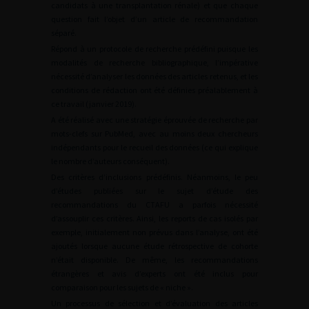
candidats à une transplantation rénale) et que chaque
question fait l’objet d’un article de recommandation
séparé.
Répond à un protocole de recherche prédéfini puisque les
modalités de recherche bibliographique, l’impérative
nécessité d’analyser les données des articles retenus, et les
conditions de rédaction ont été définies préalablement à
ce travail (janvier 2019).
A été réalisé avec une stratégie éprouvée de recherche par
mots-clefs sur PubMed, avec au moins deux chercheurs
indépendants pour le recueil des données (ce qui explique
le nombre d’auteurs conséquent).
Des critères d’inclusions prédéfinis. Néanmoins, le peu
d’études publiées sur le sujet d’étude des
recommandations du CTAFU a parfois nécessité
d’assouplir ces critères. Ainsi, les reports de cas isolés par
exemple, initialement non prévus dans l’analyse, ont été
ajoutés lorsque aucune étude rétrospective de cohorte
n’était disponible. De même, les recommandations
étrangères et avis d’experts ont été inclus pour
comparaison pour les sujets de « niche ».
Un processus de sélection et d’évaluation des articles