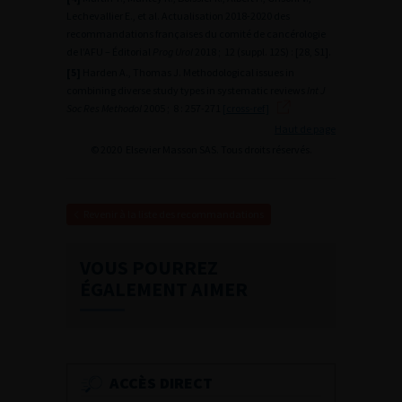
Lechevallier E., et al. Actualisation 2018-2020 des
recommandations françaises du comité de cancérologie
de l’AFU – Éditorial
Prog Urol
2018 ; 12 (suppl. 12S) : [28, S1].
[5]
Harden A., Thomas J. Methodological issues in
combining diverse study types in systematic reviews
Int J
Soc Res Methodol
2005 ; 8 : 257-271
[cross-ref]
Haut de page
© 2020 Elsevier Masson SAS. Tous droits réservés.
Revenir à la liste des recommandations
VOUS POURREZ
ÉGALEMENT AIMER
ACCÈS DIRECT