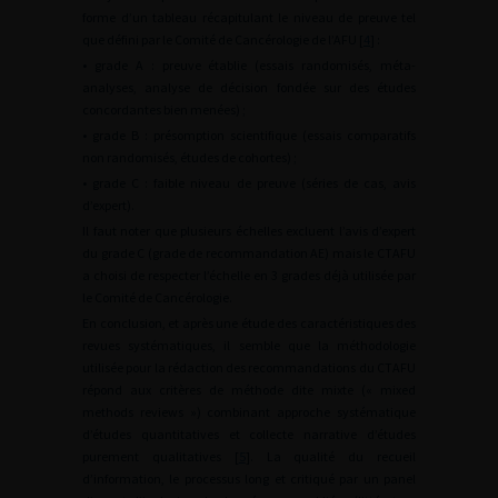
forme d’un tableau récapitulant le niveau de preuve tel
que défini par le Comité de Cancérologie de l’AFU [
4
] :
• grade A : preuve établie (essais randomisés, méta-
analyses, analyse de décision fondée sur des études
concordantes bien menées) ;
• grade B : présomption scientifique (essais comparatifs
non randomisés, études de cohortes) ;
• grade C : faible niveau de preuve (séries de cas, avis
d’expert).
Il faut noter que plusieurs échelles excluent l’avis d’expert
du grade C (grade de recommandation AE) mais le CTAFU
a choisi de respecter l’échelle en 3 grades déjà utilisée par
le Comité de Cancérologie.
En conclusion, et après une étude des caractéristiques des
revues systématiques, il semble que la méthodologie
utilisée pour la rédaction des recommandations du CTAFU
répond aux critères de méthode dite mixte (« mixed
methods reviews ») combinant approche systématique
d’études quantitatives et collecte narrative d’études
purement qualitatives [
5
]. La qualité du recueil
d’information, le processus long et critiqué par un panel