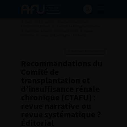
Accueil
>
Publications
>
Recommandations
>
Recommandations du Comité de transplantation et
d’insuffisance rénale chronique (CTAFU) : revue
narrative ou revue systématique ? Éditorial
Ajouter à ma sélection
Recommandations du
Comité de
transplantation et
d’insuffisance rénale
chronique (CTAFU) :
revue narrative ou
revue systématique ?
Éditorial