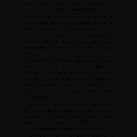
réalisés en réunion d’experts, à quatre reprises au cours de
l’année 2019 et lors d’une visioconférence en 2020.
Un respect de la ligne directrice PRISMA : collecte des
articles étudiés, suppression des doublons, exclusion des
articles selon critères définis, analyses des articles retenus
en texte intégral, synthèse qualitative. En revanche, la
synthèse quantitative n’était pas toujours possible compte
tenu du faible volume de patients pour certains questions
posées.
La temporalité est un élément important permettant de
différencier revue narrative et revue systématique : selon
certains auteurs, le temps de recueil des données pour une
revue narrative est de quelques semaines ou mois alors
qu’une revue systématique nécessite au moins un an de
travail ce qui est le cas des recommandations présentées
par le CTAFU [
1
].
En reprenant les différentes phases du processus de revue
[
2
], il est possible de comparer revue narrative et revue
systématique et d’essayer de préciser dans quel modèle
s’inscrivent les recommandations du CTAFU. Le
Tableau 1
ci-après est inspiré du travail de Bearman et al. [
3
].
La synthèse qualitative de la revue est présentée sous la