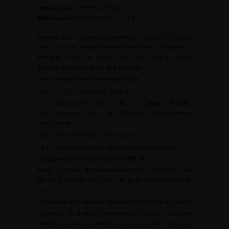
Auteurs :
M.O. Timsit, le CTAFU
Référence :
Prog Urol, 2021, 1, 31, 1-3
La revue systématique, par opposition à la revue narrative,
vise à proposer une analyse exhaustive, selon un processus
prédéfini, avec le moins de biais possible, d’une
problématique spécifique. Elle implique :
• une question de recherche spécifique ;
• un protocole de recherche prédéfini ;
• une stratégie de recherche bien développée, utilisable
dans diverses bases de données préalablement
sélectionnées ;
• des critères d’inclusion et d’exclusion ;
• un processus de sélection et d’évaluation des articles ;
• de répondre à une ligne directrice PRISMA.
Dans le cadre des recommandations médicales en
générale, et celles du CTAFU en particulier, le travail de
revue :
S’intéresse une question de recherche spécifique : cette
spécificité est d’autant plus marquée que la population
étudiée ici est très spécifique (transplantés rénaux et