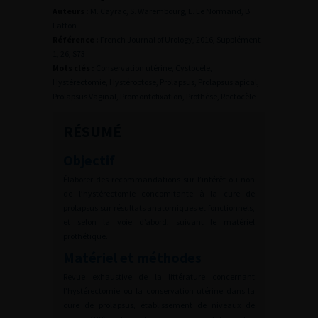
Auteurs :
M. Cayrac, S. Warembourg, L. Le Normand, B.
Fatton
Référence :
French Journal of Urology, 2016, Supplément
1, 26, S73
Mots clés :
Conservation utérine, Cystocèle,
Hystérectomie, Hystéroptose, Prolapsus, Prolapsus apical,
Prolapsus Vaginal, Promontofixation, Prothèse, Rectocèle
RÉSUMÉ
Objectif
Élaborer des recommandations sur l’intérêt ou non
de l’hystérectomie concomitante à la cure de
prolapsus sur résultats anatomiques et fonctionnels,
et selon la voie d’abord, suivant le matériel
prothétique.
Matériel et méthodes
Revue exhaustive de la littérature concernant
l’hystérectomie ou la conservation utérine dans la
cure de prolapsus, établissement de niveaux de