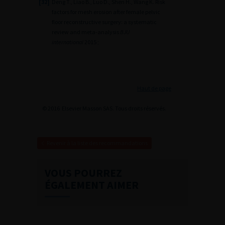
[32]
Deng T., Liao B., Luo D., Shen H., Wang K. Risk
factors for mesh erosion after female pelvic
floor reconstructive surgery: a systematic
review and meta-analysis
BJU
international
2015 ;
Haut de page
© 2016 Elsevier Masson SAS. Tous droits réservés.
Revenir à la liste des recommandations
VOUS POURREZ
ÉGALEMENT AIMER