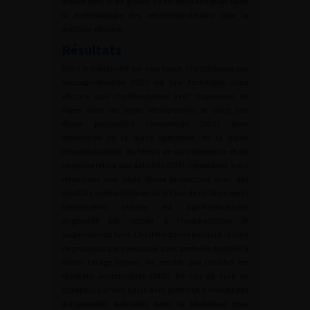
preuve (NP) et de grades de recommandation selon
la méthodologie des recommandations pour la
pratique clinique.
Résultats
Dans le traitement par voie basse, l’hystéropexie par
sacrospinofixation (SSF) est une technique aussi
efficace que l’hystérectomie avec suspension de
l’apex dans les séries rétrospectives et dans une
étude prospective randomisée (NP2) avec
diminution de la durée opératoire, de la durée
d’hospitalisation, du temps de convalescence et du
temps de retour aux activités (NP2). Cependant, nous
retrouvons une seule étude prospective avec des
résultats contradictoires où le taux de récidive après
conservation utérine est significativement
augmenté par rapport à l’hystérectomie et
suspension du fond. L’hystérectomie pendant la cure
de prolapsus par voie basse, avec prothèse destinée à
traiter l’étage moyen, ne semble pas modifier les
résultats anatomiques (NP2). En cas de cure de
prolapsus par voie basse avec prothèse, il n’existe pas
d’arguments suffisants dans la littérature pour