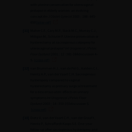
with uterine conservation for uterovaginal
prolapse in elderly women: an evolving
concept
Am J Obstet Gynecol
2003 ; 188 : 645-
650
[inter-ref]
[11]
Maher C.F., Cary M.P., Slack M.C., Murray C.J.,
Milligan M., Schluter P. Uterine preservation or
hysterectomy at sacrospinous colpopexy for
uterovaginal prolapse?
Int Urogynecol J Pelvic
Floor Dysfunct
2001 ; 12 : 381-384discussion 4–
5.
[cross-ref]
[12]
van Brummen H.J., van de Pol G., Aalders C.I.,
Heintz A.P., van der Vaart C.H. Sacrospinous
hysteropexy compared to vaginal
hysterectomy as primary surgical treatment
for a descensus uteri: effects on urinary
symptoms
Int Urogynecol J Pelvic Floor
Dysfunct
2003 ; 14 : 350-355discussion 5.
[cross-ref]
[13]
Dietz V., van der Vaart C.H., van der Graaf Y.,
Heintz P., Schraffordt Koops S.E. One-year
follow-up after sacrospinous hysteropexy and