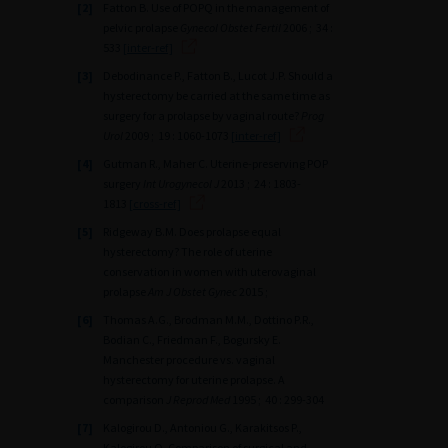
[2]
Fatton B. Use of POPQ in the management of
pelvic prolapse
Gynecol Obstet Fertil
2006 ; 34 :
533
[inter-ref]
[3]
Debodinance P., Fatton B., Lucot J.P. Should a
hysterectomy be carried at the same time as
surgery for a prolapse by vaginal route?
Prog
Urol
2009 ; 19 : 1060-1073
[inter-ref]
[4]
Gutman R., Maher C. Uterine-preserving POP
surgery
Int Urogynecol J
2013 ; 24 : 1803-
1813
[cross-ref]
[5]
Ridgeway B.M. Does prolapse equal
hysterectomy? The role of uterine
conservation in women with uterovaginal
prolapse
Am J Obstet Gynec
2015 ;
[6]
Thomas A.G., Brodman M.M., Dottino P.R.,
Bodian C., Friedman F., Bogursky E.
Manchester procedure vs. vaginal
hysterectomy for uterine prolapse. A
comparison
J Reprod Med
1995 ; 40 : 299-304
[7]
Kalogirou D., Antoniou G., Karakitsos P.,
Kalogirou O. Comparison of surgical and