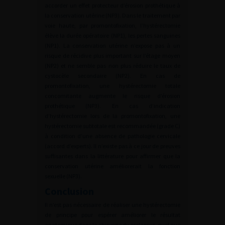
accorder un effet protecteur d’érosion prothétique à
la conservation utérine (NP3). Dans le traitement par
voie haute, par promontofixation, l’hystérectomie
élève la durée opératoire (NP1), les pertes sanguines
(NP1). La conservation utérine n’expose pas à un
risque de récidive plus important sur l’étage moyen
(NP2) et ne semble pas non plus réduire le taux de
cystocèle secondaire (NP2). En cas de
promontofixation, une hystérectomie totale
concomitante augmente le risque d’érosion
prothétique (NP3). En cas d’indication
d’hystérectomie lors de la promontofixation, une
hystérectomie subtotale est recommandée (grade C)
à condition d’une absence de pathologie cervicale
(accord d’experts). Il n’existe pas à ce jour de preuves
suffisantes dans la littérature pour affirmer que la
conservation utérine améliorerait la fonction
sexuelle (NP3).
Conclusion
Il n’est pas nécessaire de réaliser une hystérectomie
de principe pour espérer améliorer le résultat
anatomique dans la chirurgie du prolapsus, quel que