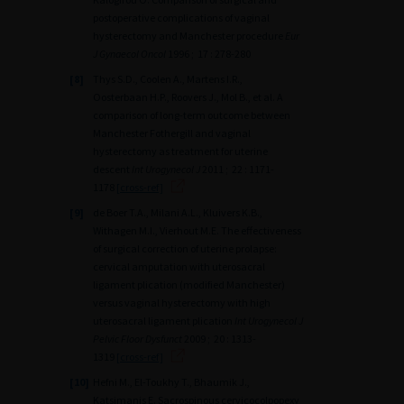
postoperative complications of vaginal
hysterectomy and Manchester procedure
Eur
J Gynaecol Oncol
1996 ; 17 : 278-280
[8]
Thys S.D., Coolen A., Martens I.R.,
Oosterbaan H.P., Roovers J., Mol B., et al. A
comparison of long-term outcome between
Manchester Fothergill and vaginal
hysterectomy as treatment for uterine
descent
Int Urogynecol J
2011 ; 22 : 1171-
1178
[cross-ref]
[9]
de Boer T.A., Milani A.L., Kluivers K.B.,
Withagen M.I., Vierhout M.E. The effectiveness
of surgical correction of uterine prolapse:
cervical amputation with uterosacral
ligament plication (modified Manchester)
versus vaginal hysterectomy with high
uterosacral ligament plication
Int Urogynecol J
Pelvic Floor Dysfunct
2009 ; 20 : 1313-
1319
[cross-ref]
[10]
Hefni M., El-Toukhy T., Bhaumik J.,
Katsimanis E. Sacrospinous cervicocolpopexy