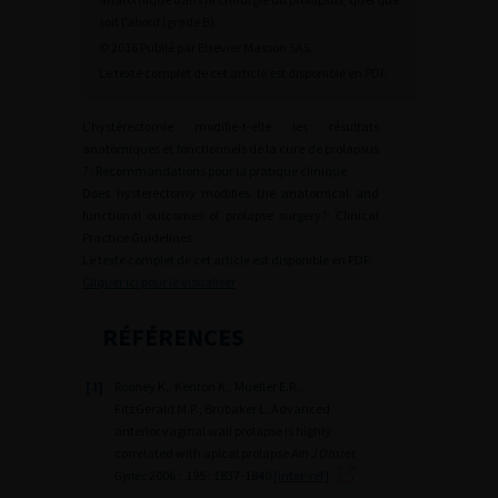
soit l’abord (grade B).
© 2016 Publié par Elsevier Masson SAS.
Le texte complet de cet article est disponible en PDF.
L’hystérectomie modifie-t-elle les résultats
anatomiques et fonctionnels de la cure de prolapsus
? : Recommandations pour la pratique clinique
Does hysterectomy modifies the anatomical and
functional outcomes of prolapse surgery?: Clinical
Practice Guidelines
Le texte complet de cet article est disponible en PDF.
Cliquer ici pour le visualiser
RÉFÉRENCES
[1]
Rooney K., Kenton K., Mueller E.R.,
FitzGerald M.P., Brubaker L. Advanced
anterior vaginal wall prolapse is highly
correlated with apical prolapse
Am J Obstet
Gynec
2006 ; 195 : 1837-1840
[inter-ref]