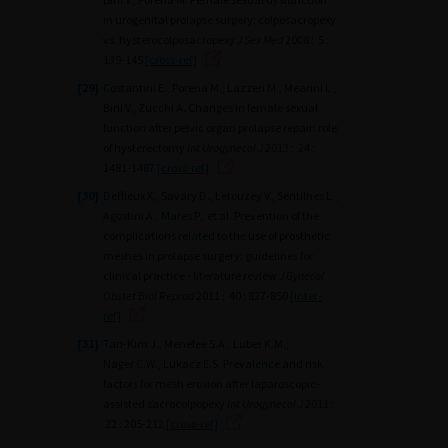
in urogenital prolapse surgery: colposacropexy
vs. hysterocolposacropexy
J Sex Med
2008 ; 5 :
139-145
[cross-ref]
[29]
Costantini E., Porena M., Lazzeri M., Mearini L.,
Bini V., Zucchi A. Changes in female sexual
function after pelvic organ prolapse repair: role
of hysterectomy
Int Urogynecol J
2013 ; 24 :
1481-1487
[cross-ref]
[30]
Deffieux X., Savary D., Letouzey V., Sentilhes L.,
Agostini A., Mares P., et al. Prevention of the
complications related to the use of prosthetic
meshes in prolapse surgery: guidelines for
clinical practice - literature review
J Gynecol
Obstet Biol Reprod
2011 ; 40 : 827-850
[inter-
ref]
[31]
Tan-Kim J., Menefee S.A., Luber K.M.,
Nager C.W., Lukacz E.S. Prevalence and risk
factors for mesh erosion after laparoscopic-
assisted sacrocolpopexy
Int Urogynecol J
2011 ;
22 : 205-212
[cross-ref]