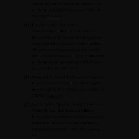
vaginal hysterectomy for uterine descent: a
randomized study
Int Urogynecol J
2010 ; 21 :
209-216
[cross-ref]
[14]
Detollenaere R.J., den Boon J.,
Stekelenburg J., IntHout J., Vierhout M.E.,
Kluivers K.B., et al. Sacrospinous hysteropexy
versus vaginal hysterectomy with suspension
of the uterosacral ligaments in women with
uterine prolapse stage 2 or higher: multicentre
randomised non-i nferiority trial
BMJ (Clinical
researched)
2015 ; 351 : h3717
[15]
Romanzi L.J., Tyagi R. Hysteropexy compared
to hysterectomy for uterine prolapse surgery:
does durability differ?
Int Urogynecol J
2012 ; 23
: 625-631
[cross-ref]
[16]
Lin T.Y., Su T.H., Wang Y.L., Lee M.Y., Hsieh C.H.,
Wang K.G., et al. Risk factors for failure of
transvaginal sacrospinous uterine suspension
in the treatment of uterovaginal prolapse
J
Formos Med Assoc
2005 ; 104 : 249-253
[inter-
ref]