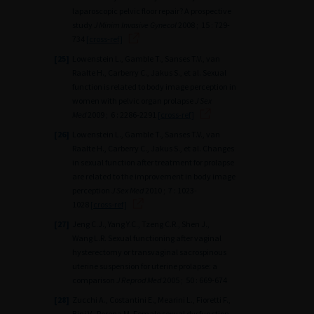
laparoscopic pelvic floor repair? A prospective
study
J Minim Invasive Gynecol
2008 ; 15 : 729-
734
[cross-ref]
[25]
Lowenstein L., Gamble T., Sanses T.V., van
Raalte H., Carberry C., Jakus S., et al. Sexual
function is related to body image perception in
women with pelvic organ prolapse
J Sex
Med
2009 ; 6 : 2286-2291
[cross-ref]
[26]
Lowenstein L., Gamble T., Sanses T.V., van
Raalte H., Carberry C., Jakus S., et al. Changes
in sexual function after treatment for prolapse
are related to the improvement in body image
perception
J Sex Med
2010 ; 7 : 1023-
1028
[cross-ref]
[27]
Jeng C.J., Yang Y.C., Tzeng C.R., Shen J.,
Wang L.R. Sexual functioning after vaginal
hysterectomy or transvaginal sacrospinous
uterine suspension for uterine prolapse: a
comparison
J Reprod Med
2005 ; 50 : 669-674
[28]
Zucchi A., Costantini E., Mearini L., Fioretti F.,
Bini V., Porena M. Female sexual dysfunction