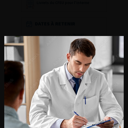
Livrets du CFEU pour l'interne
DATES À RETENIR
DU VENDREDI 4 AU SAMEDI 5
SEPTEMBRE 2026
Journée d’andrologie et de
médecine sexuelle 2026
ENQUÊTES DE PRATIQUES
EN UROLOGIE