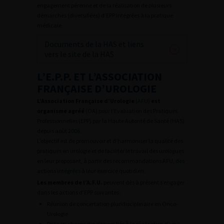
engagement pérenne et de la réalisation de plusieurs
démarches (diversifiées) d’EPP intégrées à la pratique
médicale.
Documents de la HAS et liens
vers le site de la HAS
L’E.P.P. ET L’ASSOCIATION
FRANÇAISE D’UROLOGIE
L’Association Française d’Urologie
(AFU)
est
organisme agréé
(OA) pour l’Evaluation des Pratiques
Professionnelles (EPP) par la Haute Autorité de Santé (HAS)
depuis août 2006.
L’objectif est de promouvoir et d’harmoniser la qualité des
pratiques en urologie et de faciliter le travail des urologues
en leur proposant, à partir des recommandations AFU, des
actions intégrées à leur exercice quotidien.
Les membres de l’A.F.U.
peuvent dès à présent s’engager
dans les actions d’EPP suivantes :
Réunion de concertation pluridisciplinaire en Onco-
Urologie
Prise en charge des risques liés à la réalisation d’une