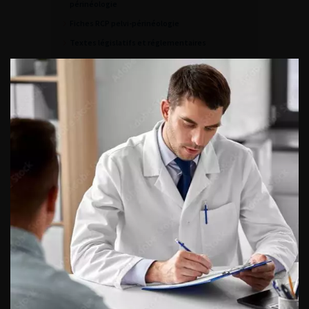
périnéologie
Fiches RCP pelvi-périnéologie
Textes législatifs et réglementaires
Actions et programmes d’EPP de l’AFU
ACCÈS DIRECT
Fiches informations pour vos
patients
Dernières recommandations
Référentiel du Collège d’Urologie
Espace Accréditation des médecins
Livrets du CFEU pour l'interne