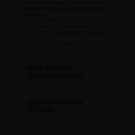
des services en ligne sur Urofrance. Liens
vers les rubriques concernant l’E.P.P. sur
Urofrance :
Page d’accueil EPP-AFU
Textes législatifs et réglementaires sur l’EPP
Liste des actions et programmes d’EPP organisés par
l’AFU
Inscription aux actions d’EPP de l’AFU (membres AFU)
Votre compte EPP-AFU (membres AFU)
VOUS POURREZ
ÉGALEMENT AIMER
CONTINUER VOTRE
LECTURE
Enquêtes AFU
Règlementation pose d’implants – Pelvi-