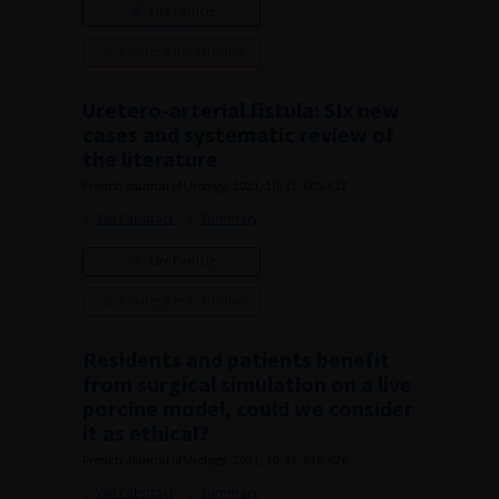
Lire l'article
Ajouter à ma sélection
Uretero-arterial fistula: Six new
cases and systematic review of
the literature
French Journal of Urology, 2021, 10, 31, 605-617
Voir l'abstract
Summary
Lire l'article
Ajouter à ma sélection
Residents and patients benefit
from surgical simulation on a live
porcine model, could we consider
it as ethical?
French Journal of Urology, 2021, 10, 31, 618-626
Voir l'abstract
Summary