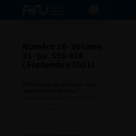
Accueil
>
Publications
>
Numéro 10- Volume 31- pp.
555-626 (Septembre 2021)
Numéro 10- Volume
31- pp. 555-626
(Septembre 2021)
Robotique en urologie : une
avancée à tout prix ?
French Journal of Urology, 2021, 10, 31, 555-556
Lire l'article
Ajouter à ma sélection
Suivi à long terme des