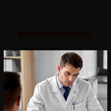
Lire l'article
Ajouter à ma sélection
Numéro 10- Volume 31- pp. 555-626 (Septembre 2021)
VOUS POURREZ
ÉGALEMENT AIMER
CONTINUER VOTRE
LECTURE
Numéro 1
Numéro 4
Numéro 3