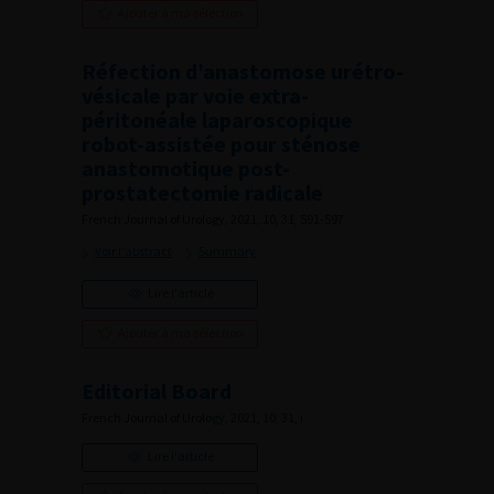
Ajouter à ma sélection
Réfection d’anastomose urétro-
vésicale par voie extra-
péritonéale laparoscopique
robot-assistée pour sténose
anastomotique post-
prostatectomie radicale
French Journal of Urology, 2021, 10, 31, 591-597
Voir l'abstract
Summary
Lire l'article
Ajouter à ma sélection
Editorial Board
French Journal of Urology, 2021, 10, 31, i
Lire l'article