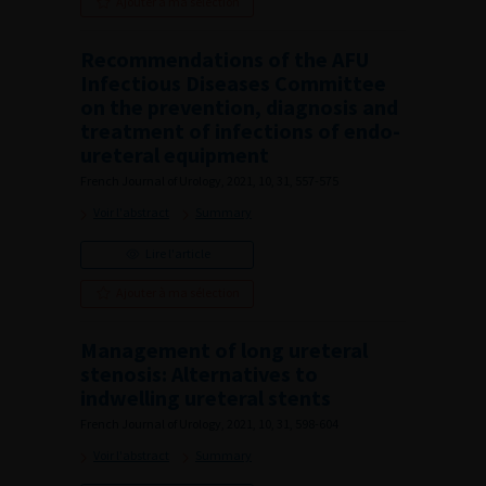
Ajouter à ma sélection
Recommendations of the AFU
Infectious Diseases Committee
on the prevention, diagnosis and
treatment of infections of endo-
ureteral equipment
French Journal of Urology, 2021, 10, 31, 557-575
Voir l'abstract
Summary
Lire l'article
Ajouter à ma sélection
Management of long ureteral
stenosis: Alternatives to
indwelling ureteral stents
French Journal of Urology, 2021, 10, 31, 598-604
Voir l'abstract
Summary