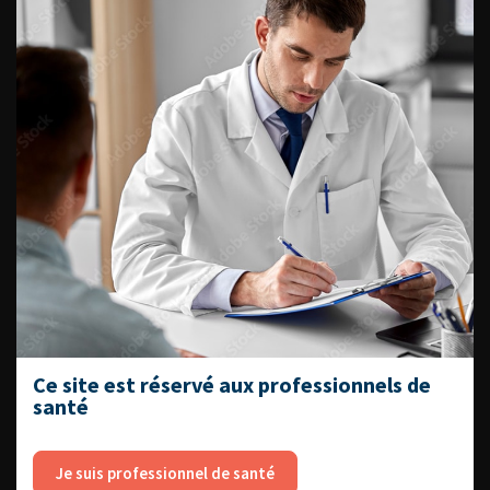
VOUS POURREZ
ÉGALEMENT AIMER
CONTINUER VOTRE
LECTURE
Numéro 4
Numéro 2
Numéro 1
Ce site est réservé aux professionnels de
ACCÈS DIRECT
santé
Fiches informations pour vos
patients
Je suis professionnel de santé
Dernières recommandations