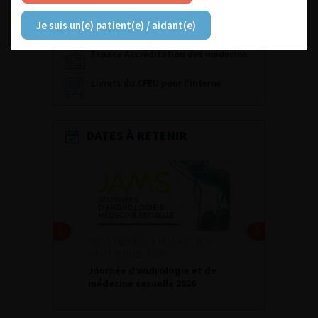
Référentiel du Collège d’Urologie
Je suis un(e) patient(e) / aidant(e)
Espace Accréditation des médecins
Livrets du CFEU pour l'interne
DATES À RETENIR
DU VENDREDI 4 AU SAMEDI 5
SEPTEMBRE 2026
Journée d’andrologie et de
médecine sexuelle 2026