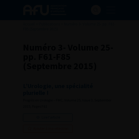
Accueil
>
Publications
>
Numéro 3- Volume 25- pp. F61-
F85 (Septembre 2015)
Numéro 3- Volume 25-
pp. F61-F85
(Septembre 2015)
L’Urologie, une spécialité
plurielle !
Progrès en Urologie – FMC, Volume 25, Issue 3, September
2015, Pages F61
Lire l'article
Ajouter à ma sélection