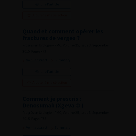
Lire l'article
Ajouter à ma sélection
Quand et comment opérer les
fractures de verges ?
Progrès en Urologie – FMC, Volume 25, Issue 3, September
2015, Pages F73
Voir l'abstract
Summary
Lire l'article
Ajouter à ma sélection
Comment je prescris :
Denosumab (Xgeva © )
Progrès en Urologie – FMC, Volume 25, Issue 3, September
2015, Pages F78
Voir l'abstract
Summary