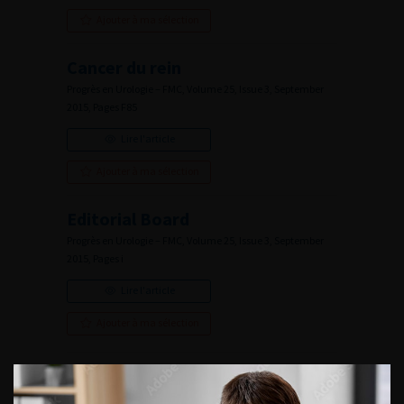
Ajouter à ma sélection
Cancer du rein
Progrès en Urologie – FMC, Volume 25, Issue 3, September
2015, Pages F85
Lire l'article
Ajouter à ma sélection
Editorial Board
Progrès en Urologie – FMC, Volume 25, Issue 3, September
2015, Pages i
Lire l'article
Ajouter à ma sélection
Numéro 3- Volume 25- pp. F61-F85 (Septembre 2015)