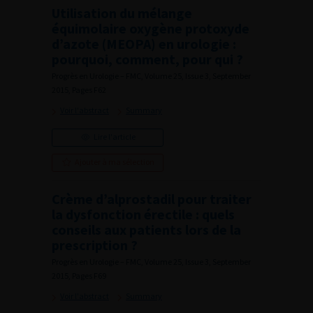
Utilisation du mélange
équimolaire oxygène protoxyde
d’azote (MEOPA) en urologie :
pourquoi, comment, pour qui ?
Progrès en Urologie – FMC, Volume 25, Issue 3, September
2015, Pages F62
Voir l'abstract
Summary
Lire l'article
Ajouter à ma sélection
Crème d’alprostadil pour traiter
la dysfonction érectile : quels
conseils aux patients lors de la
prescription ?
Progrès en Urologie – FMC, Volume 25, Issue 3, September
2015, Pages F69
Voir l'abstract
Summary