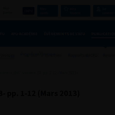
Mon
Mes
Mes
Se
CNPU
panier
outils
favoris
connect
AFU
AFU ACADÉMIE
ÉVÈNEMENTS DE L’AFU
PUBLICATIO
Progrès en Urologie
 Urology
Rapports du CFU
Recom
FMC
uméro 2HS- Volume 23- pp. 1-12 (Mars 2013)
 pp. 1-12 (Mars 2013)