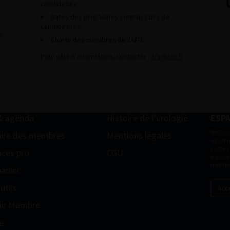
candidature.
Dates des prochaines commissions de
candidatures
s
Charte des membres de l’AFU.
Pour plus d’information, contacter :
afu@afu.fr
& agenda
Histoire de l’urologie
ESP
Retrou
ire des membres
Mentions légales
informa
votre 
ces pro
CGU
espace
membr
anier
utils
Acc
ir Membre
e