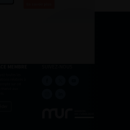
En savoir plus
ACE MEMBRE
SUIVEZ-NOUS
vez toutes les
tions relatives à
compte sur cet
 réservé aux
es.
éder