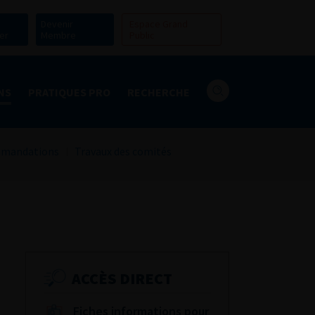
Devenir
Espace Grand
er
Membre
Public
NS
PRATIQUES PRO
RECHERCHE
mandations
Travaux des comités
ACCÈS DIRECT
Fiches informations pour