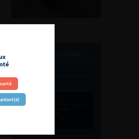
L'AFU ACADÉMIE
aux
anté
Compétences non techniques
: comment les travailler au
 santé
quotidien ?
 aidant(e)