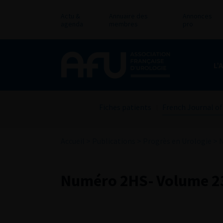
Actu &
Annuaire des
Annonces
agenda
membres
pro
L’
Fiches patients
French Journal of
Accueil
>
Publications
>
Progrès en Urologie
>
N
Numéro 2HS- Volume 23-