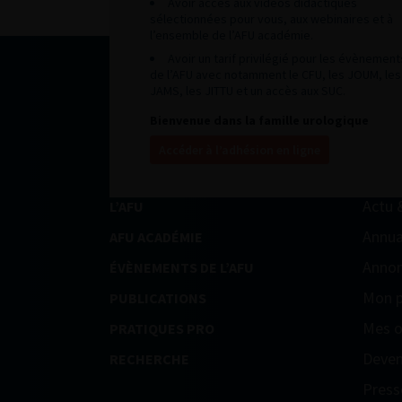
Avoir accès aux vidéos didactiques
sélectionnées pour vous, aux webinaires et à
l’ensemble de l’AFU académie.
Avoir un tarif privilégié pour les évènement
de l’AFU avec notamment le CFU, les JOUM, les
JAMS, les JITTU et un accès aux SUC.
Bienvenue dans la famille urologique
Accéder à l’adhésion en ligne
Actu 
L’AFU
Annua
AFU ACADÉMIE
Annon
ÉVÈNEMENTS DE L’AFU
Mon p
PUBLICATIONS
Mes o
PRATIQUES PRO
Deven
RECHERCHE
Press