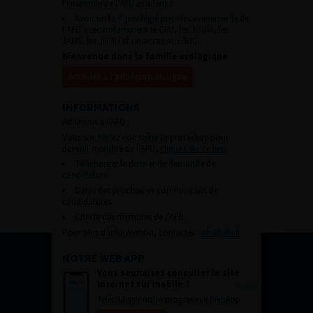
l’ensemble de l’AFU académie.
Avoir un tarif privilégié pour les évènements de
l’AFU avec notamment le CFU, les JOUM, les
JAMS, les JITTU et un accès aux SUC.
Bienvenue dans la famille urologique
Accéder à l’adhésion en ligne
INFORMATIONS
Adhésion à l’AFU :
Vous souhaitez connaître la procédure pour
devenir membre de l’AFU,
cliquez sur ce lien
Télécharger le dossier de demande de
candidature.
Dates des prochaines commissions de
candidatures
Charte des membres de l’AFU.
Pour plus d’information, contacter :
afu@afu.fr
NOTRE WEB APP
Vous souhaitez consulter le site
internet sur mobile ?
Télécharger notre progressive WebApp.