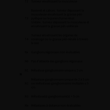
T2
Tumeur envahissant la musculeuse
Bassinet et calices : tumeur dépassant la
musculeuse envahissant la graisse péri-
T3
pyélique ou le parenchyme rénal.
Uretère : tumeur dépassant la musculeuse et
envahissant la graisse péri-urétérale
Tumeur envahissant les organes de
T4
voisinage ou la graisse péri-rénale à travers
le rein
Nx
Ganglions régionaux non évaluables
N0
Pas d’atteinte des ganglions régionaux
N1
Métastase ganglionnaire unique ≤ 2 cm
N
Métastase ganglionnaire unique de 2 à 5 cm
N2
ou métastases ganglionnaires multiples ≤ 5
cm
N3
Métastase(s) ganglionnaire(s) > 5 cm
Mx
Métastases à distance non évaluables