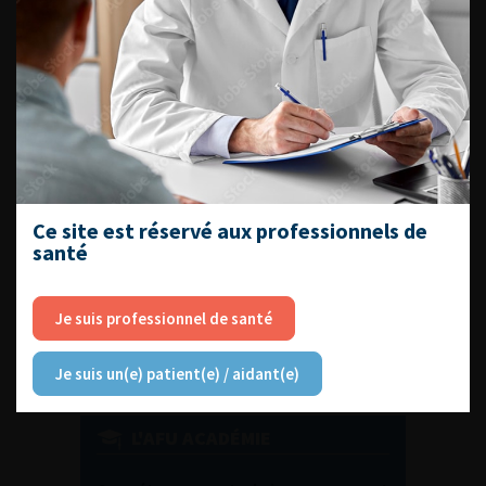
DU VENDREDI 4 AU SAMEDI 5
SEPTEMBRE 2026
Journée d’andrologie et de
médecine sexuelle 2026
Ce site est réservé aux professionnels de
santé
ENQUÊTES DE PRATIQUES
EN UROLOGIE
Je suis professionnel de santé
Je suis un(e) patient(e) / aidant(e)
L'AFU ACADÉMIE