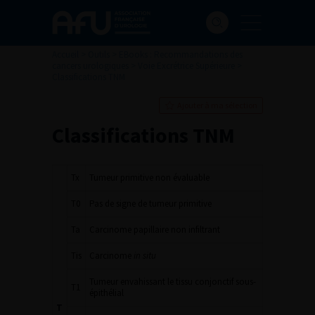
Accueil
>
Outils
>
EBooks : Recommandations des
cancers urologiques
>
Voie Excrétrice Supérieure
>
Classifications TNM
Ajouter à ma sélection
Classifications TNM
Tx
Tumeur primitive non évaluable
T0
Pas de signe de tumeur primitive
Ta
Carcinome papillaire non infiltrant
Tis
Carcinome
in situ
Tumeur envahissant le tissu conjonctif sous-
T1
épithélial
T