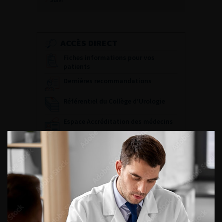
ACCÈS DIRECT
Fiches informations pour vos
patients
Dernières recommandations
Référentiel du Collège d’Urologie
Espace Accréditation des médecins
Livrets du CFEU pour l'interne
DATES À RETENIR