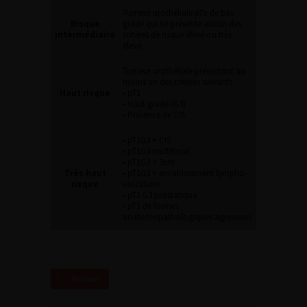
Tumeur urothéliale pTa de bas
Risque
grade qui ne présente aucun des
intermédiaire
critères de risque élevé ou très
élevé.
Tumeur urothéliale présentant au
moins un des critères suivants :
Haut risque
• pT1
• Haut grade (G3)
• Présence de CIS
• pT1G3 + CIS
• pT1G3 multifocal
• pT1G3 > 3cm
Très haut
• pT1G3 + envahissement lympho-
risque
vasculaire
• pT1 G3 prostatique
• pT1 de formes
anatomopathologiques agressives
Retour