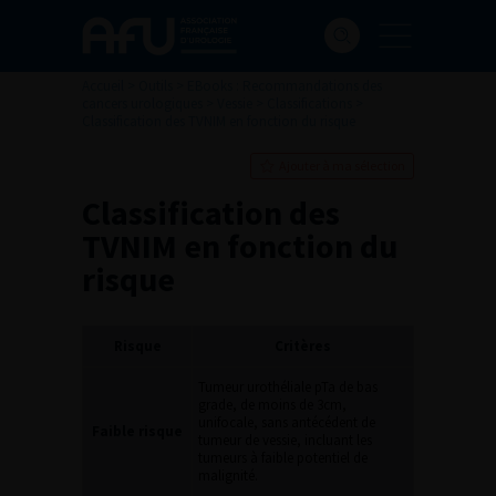
Accueil
>
Outils
>
EBooks : Recommandations des
cancers urologiques
>
Vessie
>
Classifications
>
Classification des TVNIM en fonction du risque
Ajouter à ma sélection
Classification des
TVNIM en fonction du
risque
Risque
Critères
Tumeur urothéliale pTa de bas
grade, de moins de 3cm,
unifocale, sans antécédent de
Faible risque
tumeur de vessie, incluant les
tumeurs à faible potentiel de
malignité.