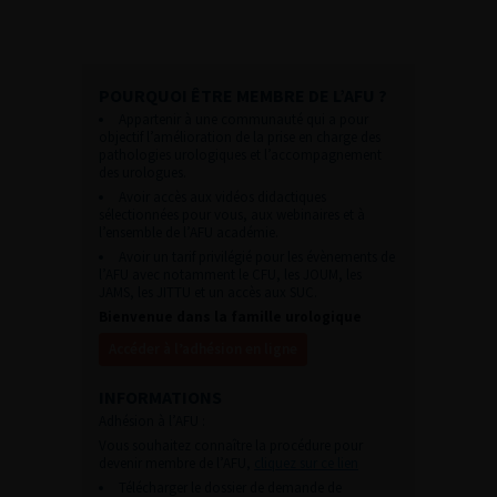
POURQUOI ÊTRE MEMBRE DE L’AFU ?
Appartenir à une communauté qui a pour
objectif l’amélioration de la prise en charge des
pathologies urologiques et l’accompagnement
des urologues.
Avoir accès aux vidéos didactiques
sélectionnées pour vous, aux webinaires et à
l’ensemble de l’AFU académie.
Avoir un tarif privilégié pour les évènements de
l’AFU avec notamment le CFU, les JOUM, les
JAMS, les JITTU et un accès aux SUC.
Bienvenue dans la famille urologique
Accéder à l’adhésion en ligne
INFORMATIONS
Adhésion à l’AFU :
Vous souhaitez connaître la procédure pour
devenir membre de l’AFU,
cliquez sur ce lien
Télécharger le dossier de demande de