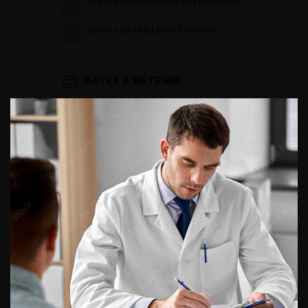
Espace Accréditation des médecins
Livrets du CFEU pour l'interne
DATES À RETENIR
DU VENDREDI 4 AU SAMEDI 5
SEPTEMBRE 2026
Journée d’andrologie et de
médecine sexuelle 2026
ENQUÊTES DE PRATIQUES