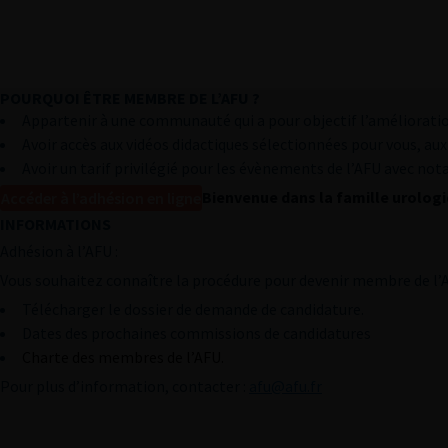
POURQUOI ÊTRE MEMBRE DE L’AFU ?
L’AFU
Appartenir à une communauté qui a pour objectif l’améliorati
AFU ACADÉMIE
Avoir accès aux vidéos didactiques sélectionnées pour vous, au
Avoir un tarif privilégié pour les évènements de l’AFU avec no
ÉVÈNEMENTS DE L’AFU
Bienvenue dans la famille urolog
Accéder à l’adhésion en ligne
PUBLICATIONS
INFORMATIONS
Adhésion à l’AFU :
PRATIQUES PRO
Vous souhaitez connaître la procédure pour devenir membre de l’
RECHERCHE
Télécharger le dossier de demande de candidature.
Actu & agenda
Dates des prochaines commissions de candidatures
Charte des membres de l’AFU.
Annuaire des membres
Pour plus d’information, contacter :
afu@afu.fr
Annonces pro
Mon panier