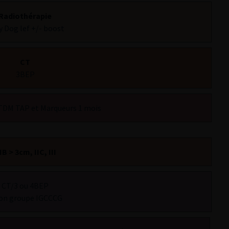
Radiothérapie
 Dog lef +/- boost
CT
3BEP
TDM TAP et Marqueurs 1 mois
IIB > 3cm, IIC, III
CT/3 ou 4BEP
on groupe IGCCCG