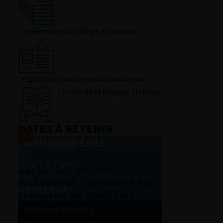
Référentiel du Collège d’Urologie
Espace Accréditation des médecins
Livrets du CFEU pour l'interne
DATES À RETENIR
ENQUÊTES
L'AFU ACADÉMIE
DE
PRATIQUES
Compétences non
EN
techniques : comment les
UROLOGIE
travailler au quotidien ?
DU VENDREDI 4 AU SAMEDI 5 SEPTEMBRE
2026