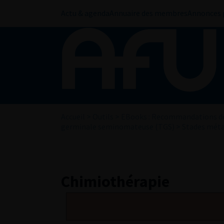
Actu & agenda
Annuaire des membres
Annonces 
Accueil
>
Outils
>
EBooks : Recommandations de
germinale seminomateuse (TGS)
>
Stades méta
Chimiothérapie