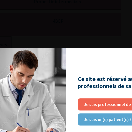
Pronostic intermédiaire
4BEP
eurs
Ce site est réservé 
professionnels de s
NT AIMER
Je suis professionnel de
Je suis un(e) patient(e) /