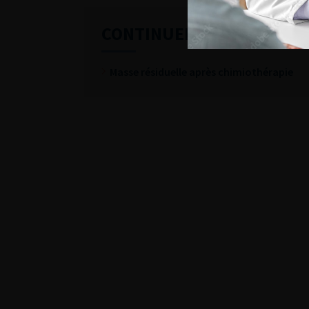
CONTINUER VOTRE LECTU
Masse résiduelle après chimiothérapie