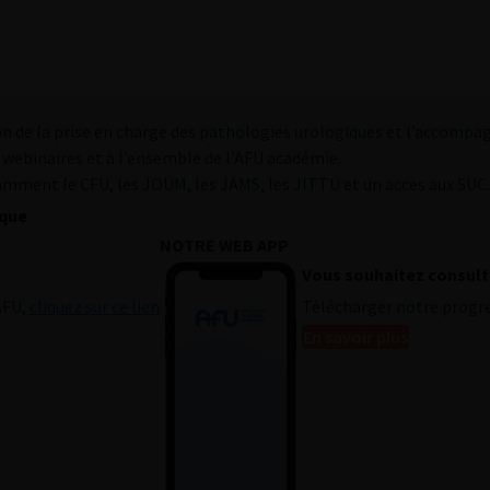
on de la prise en charge des pathologies urologiques et l’accomp
x webinaires et à l’ensemble de l’AFU académie.
tamment le CFU, les JOUM, les JAMS, les JITTU et un accès aux SUC.
ique
NOTRE WEB APP
Vous souhaitez consulte
AFU,
cliquez sur ce lien
Télécharger notre progr
En savoir plus
Histoire de l’urol
Mentions légales
CGU