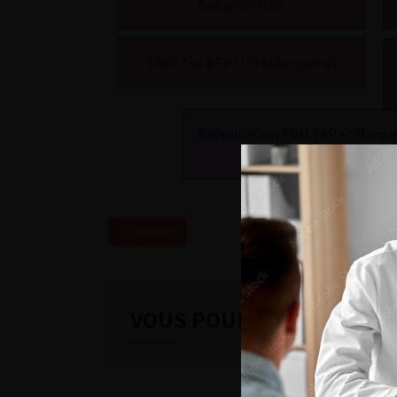
Bon pronostic
3BEP (ou 4 EP si CI bléomycine)
Réévaluation TDM TAP et Marqu
1 mois
Retour
VOUS POURREZ ÉGALEME