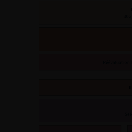
30Gy
Réévaluation 
I
Sel