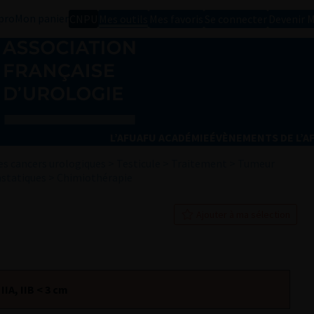
pro
Mon panier
CNPU
Mes outils
Mes favoris
Se connecter
Devenir 
L’AFU
AFU ACADÉMIE
ÉVÈNEMENTS DE L’A
s cancers urologiques
>
Testicule
>
Traitement
>
Tumeur
statiques
>
Chimiothérapie
Ajouter à ma sélection
IIA, IIB < 3 cm