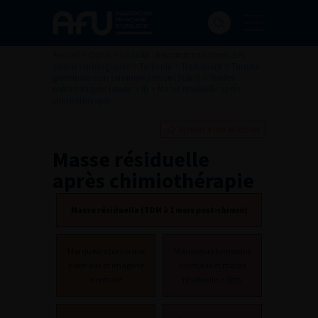
Accueil
>
Outils
>
EBooks : Recommandations des
cancers urologiques
>
Testicule
>
Traitement
>
Tumeur
germinale non seminomateuse (TGNS)
>
Stades
métastatiques (stade ≥ II)
>
Masse résiduelle après
chimiothérapie
Ajouter à ma sélection
Masse résiduelle
après chimiothérapie
Masse résiduelle (TDM à 1 mois post-chimio)
Marqueurs tumoraux
Marqueurs tumoraux
normaux et imagerie
normaux et masse
normale
résiduelle > 1cm