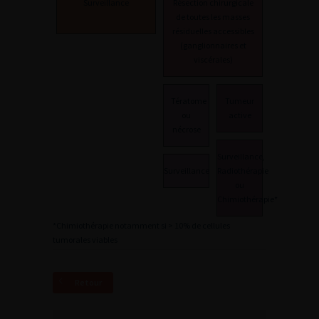
Surveillance
Résection chirurgicale
de toutes les masses
résiduelles accessibles
(ganglionnaires et
viscérales)
Tératome
Tumeur
ou
active
nécrose
Surveillance,
Surveillance
Radiothérapie
ou
Chimiothérapie*
*Chimiothérapie notamment si > 10% de cellules
tumorales viables
Retour