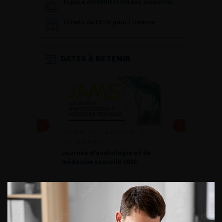
Espace Accréditation des médecins
Livrets du CFEU pour l'interne
DATES À RETENIR
DU VENDREDI 4 AU SAMEDI 5
SEPTEMBRE 2026
Journée d’andrologie et de
médecine sexuelle 2026
ENQUÊTES DE PRATIQUES