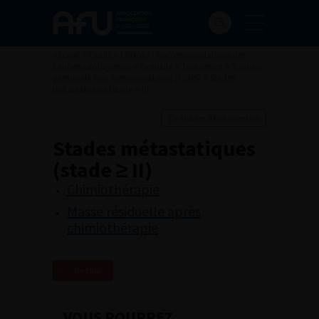
Accueil
>
Outils
>
EBooks : Recommandations des
cancers urologiques
>
Testicule
>
Traitement
>
Tumeur
germinale non seminomateuse (TGNS)
>
Stades
métastatiques (stade ≥ II)
Ajouter à ma sélection
Stades métastatiques
(stade ≥ II)
Chimiothérapie
Masse résiduelle après
chimiothérapie
Retour
VOUS POURREZ