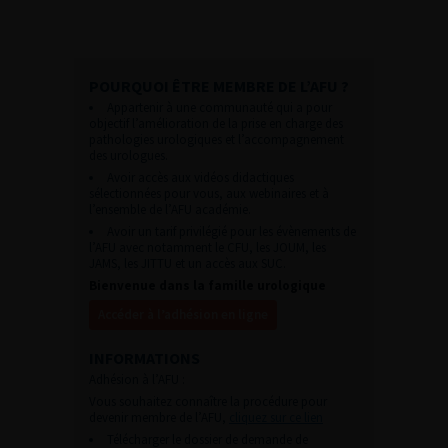
POURQUOI ÊTRE MEMBRE DE L’AFU ?
Appartenir à une communauté qui a pour
objectif l’amélioration de la prise en charge des
pathologies urologiques et l’accompagnement
des urologues.
Avoir accès aux vidéos didactiques
sélectionnées pour vous, aux webinaires et à
l’ensemble de l’AFU académie.
Avoir un tarif privilégié pour les évènements de
l’AFU avec notamment le CFU, les JOUM, les
JAMS, les JITTU et un accès aux SUC.
Bienvenue dans la famille urologique
Accéder à l’adhésion en ligne
INFORMATIONS
Adhésion à l’AFU :
Vous souhaitez connaître la procédure pour
devenir membre de l’AFU,
cliquez sur ce lien
Télécharger le dossier de demande de