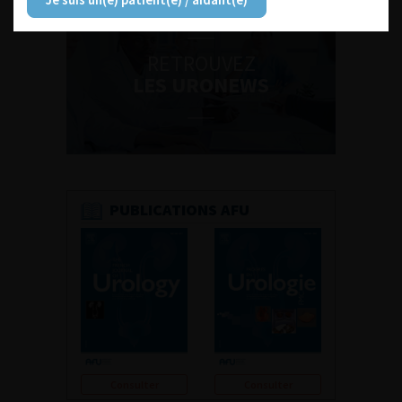
RETROUVEZ
LES URONEWS
PUBLICATIONS AFU
Consulter
Consulter