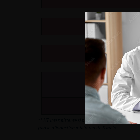
* Profil
Hormonothérapi
Si récidive ganglionnair
**
HT intermittente si patient asymptomatique, en
phase d’induction minimum de 6 mois