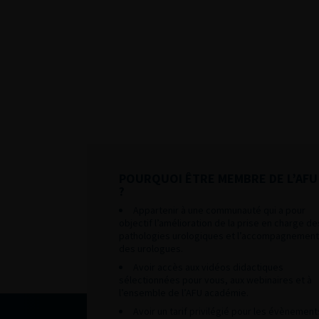
POURQUOI ÊTRE MEMBRE DE L’AFU
?
Appartenir à une communauté qui a pour
objectif l’amélioration de la prise en charge de
pathologies urologiques et l’accompagnement
des urologues.
Avoir accès aux vidéos didactiques
sélectionnées pour vous, aux webinaires et à
l’ensemble de l’AFU académie.
Avoir un tarif privilégié pour les évènement