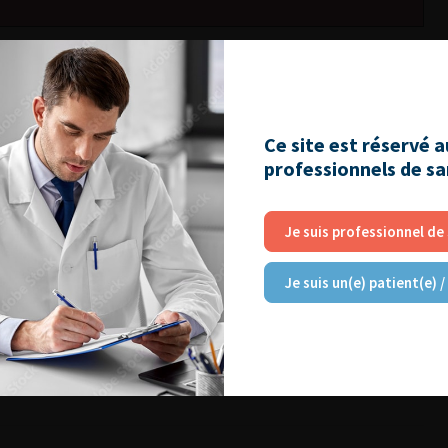
 de récidive métastatique
Ce site est réservé 
professionnels de s
TEP-Choline
Je suis professionnel de
e continue ou intermittente**
Je suis un(e) patient(e) /
e :
Curage de rattrapage ou radiothérapie
 réponse biochimique satisfaisante (PSA < 4 ng/ml) après une