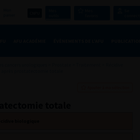
Mon
Mes
Mes
Se
CNPU
panier
outils
favoris
connect
AFU
AFU ACADÉMIE
ÉVÈNEMENTS DE L’AFU
PUBLICATIO
s cancers urologiques
>
Prostate
>
Traitement
>
Récidive
 après prostatectomie totale
Ajouter à ma sélection
atectomie totale
cidive biologique