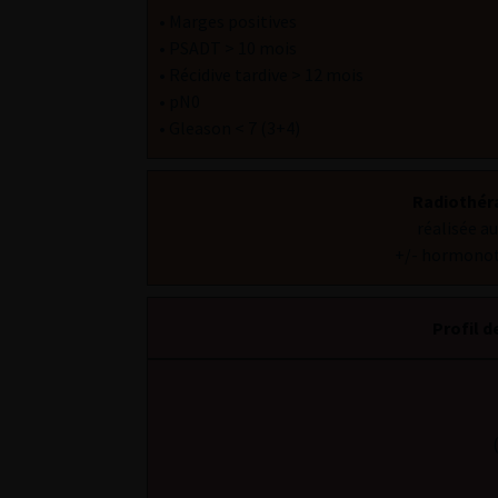
• Marges positives
• PSADT > 10 mois
• Récidive tardive > 12 mois
• pN0
• Gleason < 7 (3+4)
Radiothéra
réalisée a
+/- hormonoth
Profil d