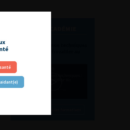
L'AFU ACADÉMIE
aux
Compétences non techniques
anté
: comment les travailler au
quotidien ?
 santé
 aidant(e)
Découvrir toutes les formations