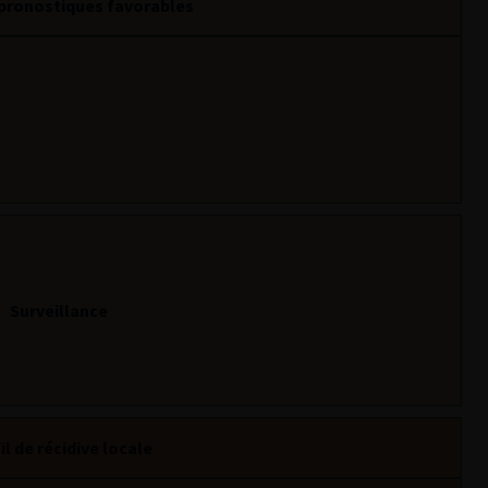
pronostiques favorables
Surveillance
il de récidive locale