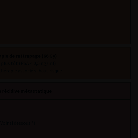
pie de rattrapage (66 Gy)
u plus tôt (PSA < 0,5 ng/ml)
érapie associé si haut risque
e récidive métastatique
(Voir si dessous *)