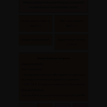
IRM prostatique multi-paramétriques (sauf patient
ne relevant pas d’un traitement curatif)
Pas de cible sur l’IRM : PI
IRM : cible visible PI
RADS < 3
RADS ≥ 3
Biopsies systématisées
Biopsies systématisées
+ ciblées
Selon résultats biopsies
Biopsies positives :
Bilan d’extension :
– Scintigraphie osseuse (+IRM) (patient à haut risque
ou à risque intermédiaire si grade 4 majoritaire)
– TDM TAP et scintigraphie osseuse (si métastatique)
Biopsies négatives :
Suivi du PSA et/ou nouvelles biopsies guidées par IRM