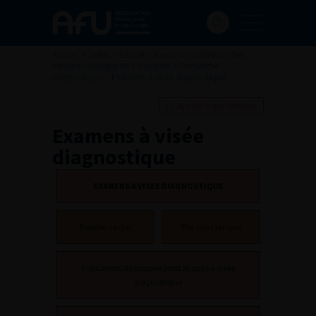
Accueil
>
Outils
>
EBooks : Recommandations des
cancers urologiques
>
Prostate
>
Démarche
diagnostique
>
Examens à visée diagnostique
Ajouter à ma sélection
Examens à visée
diagnostique
EXAMENS A VISEE DIAGNOSTIQUE
Toucher rectal
PSA total sérique
Indications de biopsies prostatiques à visée
diagnostique