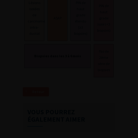
Lésions
PIN de
PIN de
isolées
haut
haut
de
grade
ASAP
grade
carcinome
étendu
isolé (<3
intra-
(≥3
biopsies)
ductal
biopsies)
Pas de
Biopsies dans les 3 à 6 mois
2ème
série de
biopsies
Retour
VOUS POURREZ
ÉGALEMENT AIMER