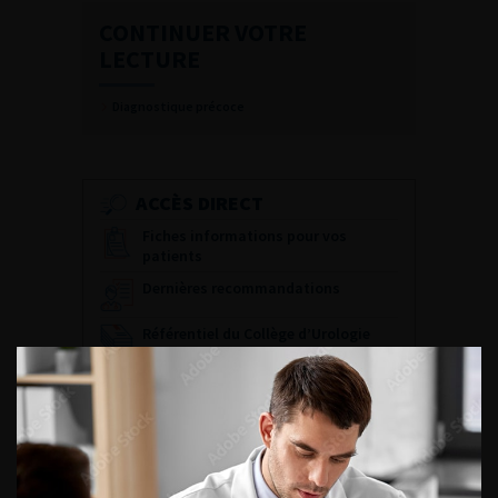
CONTINUER VOTRE
LECTURE
Diagnostique précoce
ACCÈS DIRECT
Fiches informations pour vos
patients
Dernières recommandations
Référentiel du Collège d’Urologie
Espace Accréditation des médecins
Livrets du CFEU pour l'interne