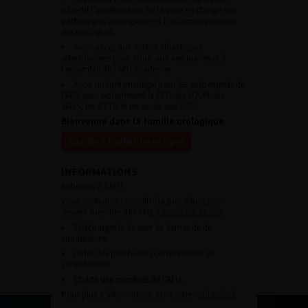
objectif l’amélioration de la prise en charge des
pathologies urologiques et l’accompagnement
des urologues.
Avoir accès aux vidéos didactiques
sélectionnées pour vous, aux webinaires et à
l’ensemble de l’AFU académie.
Avoir un tarif privilégié pour les évènements de
l’AFU avec notamment le CFU, les JOUM, les
JAMS, les JITTU et un accès aux SUC.
Bienvenue dans la famille urologique
Accéder à l’adhésion en ligne
INFORMATIONS
Adhésion à l’AFU :
Vous souhaitez connaître la procédure pour
devenir membre de l’AFU,
cliquez sur ce lien
Télécharger le dossier de demande de
candidature.
Dates des prochaines commissions de
candidatures
Charte des membres de l’AFU.
Pour plus d’information, contacter :
afu@afu.fr