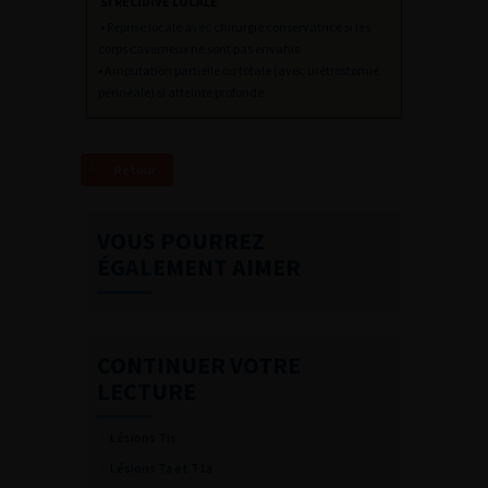
SI RECIDIVE LOCALE
• Reprise locale avec chirurgie conservatrice si les
corps caverneux ne sont pas envahis
• Amputation partielle ou totale (avec urétrostomie
périnéale) si atteinte profonde
Retour
VOUS POURREZ
ÉGALEMENT AIMER
CONTINUER VOTRE
LECTURE
Lésions Tis
Lésions Ta et T1a