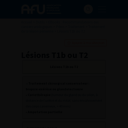
Accueil
>
Outils
>
EBooks : Recommandations des
cancers urologiques
>
Pénis
>
Traitement
>
Traitement
de la lésion pénienne
>
Lésions T1b ou T2
Ajouter à ma sélection
Lésions T1b ou T2
Lésions T1b ou T2
• Traitement chirurgical conservateur :
biopsie-exérèse ou glandulectomie
• Curiethérapie
(tumeur du gland ou du sillon, à
distance de l’urètre et du méat, sans envahissement
des corps caverneux, < 40 mm)
• Amputation partielle