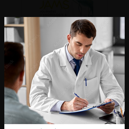
DU VENDREDI 4 AU SAMEDI 5
SEPTEMBRE 2026
Journée d’andrologie et de
médecine sexuelle 2026
ENQUÊTES DE PRATIQUES
EN UROLOGIE
L'AFU ACADÉMIE