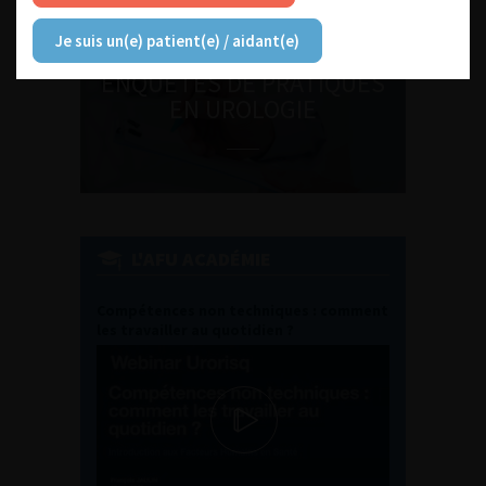
Je suis un(e) patient(e) / aidant(e)
ENQUÊTES DE PRATIQUES
EN UROLOGIE
L'AFU ACADÉMIE
Compétences non techniques : comment
les travailler au quotidien ?