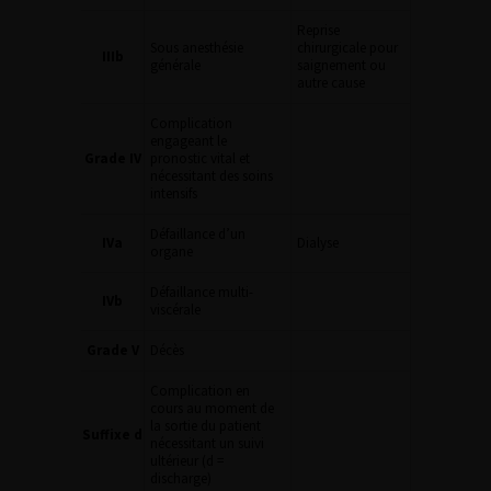
Reprise
Sous anesthésie
chirurgicale pour
IIIb
générale
saignement ou
autre cause
Complication
engageant le
Grade IV
pronostic vital et
nécessitant des soins
intensifs
Défaillance d’un
IVa
Dialyse
organe
Défaillance multi-
IVb
viscérale
Grade V
Décès
Complication en
cours au moment de
la sortie du patient
Suffixe d
nécessitant un suivi
ultérieur (d =
discharge)