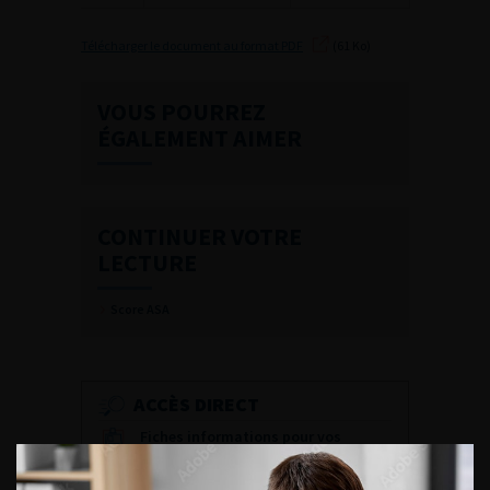
Télécharger le document au format PDF
(61 Ko)
VOUS POURREZ
ÉGALEMENT AIMER
CONTINUER VOTRE
LECTURE
Score ASA
ACCÈS DIRECT
Fiches informations pour vos
patients
Dernières recommandations