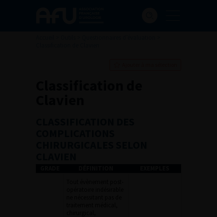
Accueil
>
Outils
>
Questionnaires d’évaluation
>
Classification de Clavien
Ajouter à ma sélection
Classification de
Clavien
CLASSIFICATION DES
COMPLICATIONS
CHIRURGICALES SELON
CLAVIEN
GRADE
DÉFINITION
EXEMPLES
Tout évènement post-
opératoire indésirable
ne nécessitant pas de
traitement médical,
chirurgical,