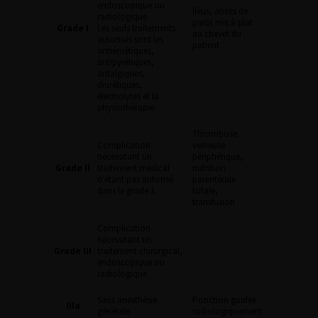
endoscopique ou
Iléus, abcès de
radiologique.
paroi mis à plat
Grade I
Les seuls traitements
au chevet du
autorisés sont les
patient
antiémétiques,
antipyrétiques,
antalgiques,
diurétiques,
électrolytes et la
physiothérapie.
Thrombose
Complication
veineuse
nécessitant un
périphérique,
Grade II
traitement médical
nutrition
n’étant pas autorisé
parentérale
dans le grade 1.
totale,
transfusion
Complication
nécessitant un
Grade III
traitement chirurgical,
endoscopique ou
radiologique.
Sans anesthésie
Ponction guidée
IIIa
générale
radiologiquement