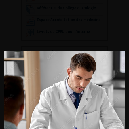
Référentiel du Collège d’Urologie
Espace Accréditation des médecins
Livrets du CFEU pour l'interne
DATES À RETENIR
DU VENDREDI 4 AU SAMEDI 5
SEPTEMBRE 2026
Journée d’andrologie et de
médecine sexuelle 2026