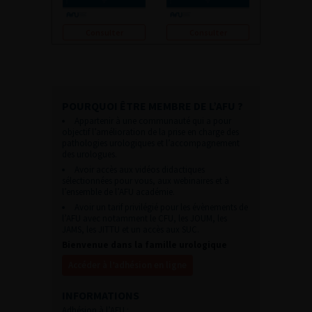
Consulter
Consulter
POURQUOI ÊTRE MEMBRE DE L’AFU ?
Appartenir à une communauté qui a pour
objectif l’amélioration de la prise en charge des
pathologies urologiques et l’accompagnement
des urologues.
Avoir accès aux vidéos didactiques
sélectionnées pour vous, aux webinaires et à
l’ensemble de l’AFU académie.
Avoir un tarif privilégié pour les évènements de
l’AFU avec notamment le CFU, les JOUM, les
JAMS, les JITTU et un accès aux SUC.
Bienvenue dans la famille urologique
Accéder à l’adhésion en ligne
INFORMATIONS
Adhésion à l’AFU :