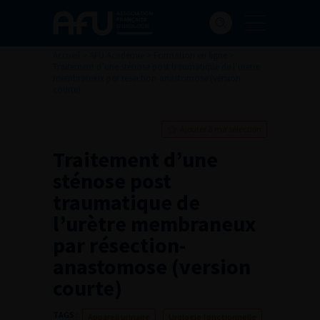
Accueil
>
AFU Académie
>
Formation en ligne
>
Traitement d’une sténose post traumatique de l’urètre
membraneux par résection-anastomose (version
courte)
Ajouter à ma sélection
Traitement d’une
sténose post
traumatique de
l’urètre membraneux
par résection-
anastomose (version
courte)
TAGS :
Appareil urinaire
Urologie fonctionnelle