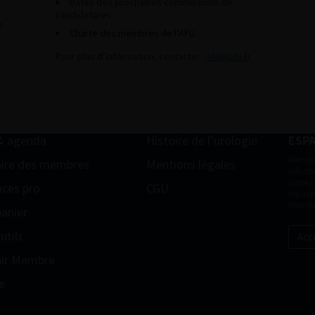
Dates des prochaines commissions de
candidatures
s
Charte des membres de l’AFU.
Pour plus d’information, contacter :
afu@afu.fr
& agenda
Histoire de l’urologie
ESP
Retrou
ire des membres
Mentions légales
informa
votre 
ces pro
CGU
espace
membr
anier
utils
Acc
ir Membre
e