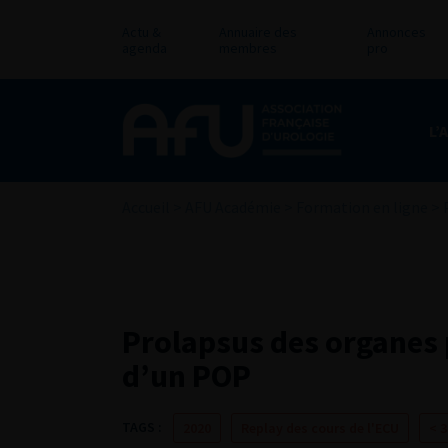
Actu &
Annuaire des
Annonces
agenda
membres
pro
L’
Accueil
>
AFU Académie
>
Formation en ligne
>
Prolapsus des organes 
d’un POP
TAGS :
2020
Replay des cours de l'ECU
< 