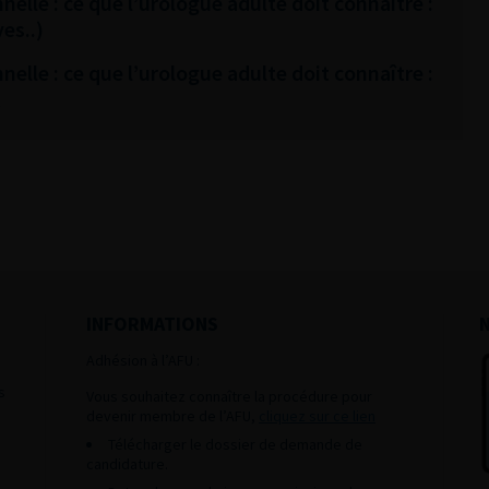
nelle : ce que l’urologue adulte doit connaître :
es..)
nelle : ce que l’urologue adulte doit connaître :
t
INFORMATIONS
Adhésion à l’AFU :
s
Vous souhaitez connaître la procédure pour
devenir membre de l’AFU,
cliquez sur ce lien
Télécharger le dossier de demande de
candidature.