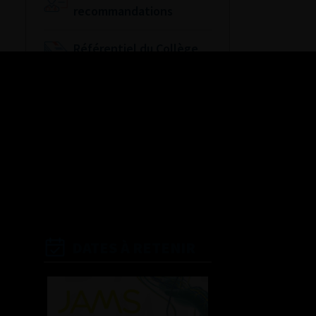
recommandations
Référentiel du Collège
d’Urologie
Espace Accréditation
des médecins
Livrets du CFEU pour
l'interne
DATES À RETENIR