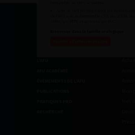
l’ensemble de l’AFU académie.
Avoir un tarif privilégié pour les évènement
de l’AFU avec notamment le CFU, les JOUM, les
JAMS, les JITTU et un accès aux SUC.
Bienvenue dans la famille urologique
Accéder à l’adhésion en ligne
Actu 
L’AFU
Annua
AFU ACADÉMIE
Annon
ÉVÈNEMENTS DE L’AFU
Mon p
PUBLICATIONS
Mes o
PRATIQUES PRO
Deven
RECHERCHE
Press