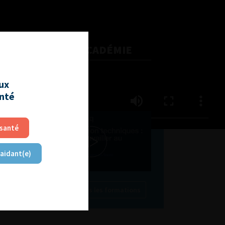
L'AFU ACADÉMIE
Compétences non techniques
aux
: comment les travailler au
anté
quotidien ?
 santé
 aidant(e)
Découvrir toutes les formations