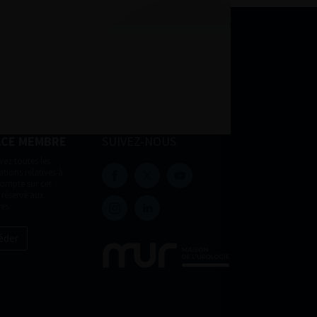
ACE MEMBRE
SUIVEZ-NOUS
vez toutes les
tions relatives à
compte sur cet
 réservé aux
es.
éder