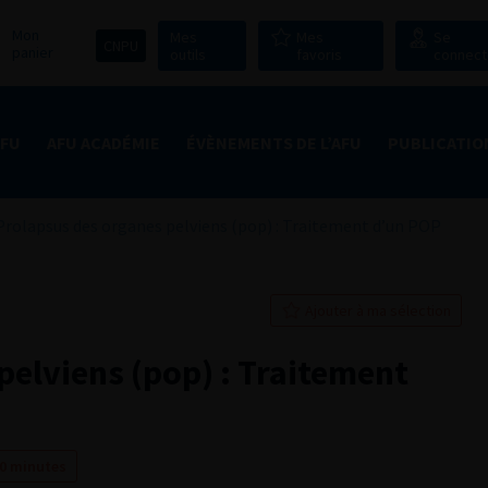
Mon
Mes
Mes
Se
CNPU
panier
outils
favoris
connect
AFU
AFU ACADÉMIE
ÉVÈNEMENTS DE L’AFU
PUBLICATIO
Prolapsus des organes pelviens (pop) : Traitement d’un POP
Ajouter à ma sélection
pelviens (pop) : Traitement
30 minutes