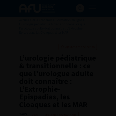
Accueil
>
AFU Académie
>
Formation en ligne
>
L’urologie pédiatrique & transitionnelle : ce que
l’urologue adulte doit connaître : L’Extrophie-
Epispadias, les Cloaques et les MAR
Ajouter à ma sélection
L’urologie pédiatrique
& transitionnelle : ce
que l’urologue adulte
doit connaître :
L’Extrophie-
Epispadias, les
Cloaques et les MAR
TAGS :
2020
Urologie fonctionnelle