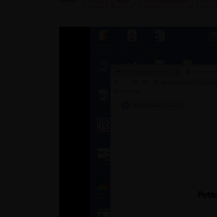
2021
Rein
Cancer du rein
ECU 