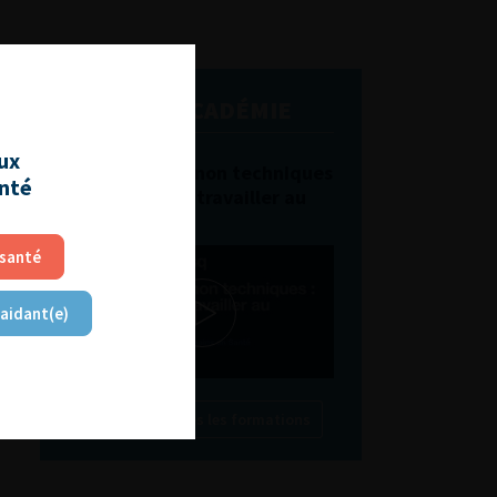
L'AFU ACADÉMIE
aux
Compétences non techniques
anté
: comment les travailler au
quotidien ?
 santé
 aidant(e)
Découvrir toutes les formations