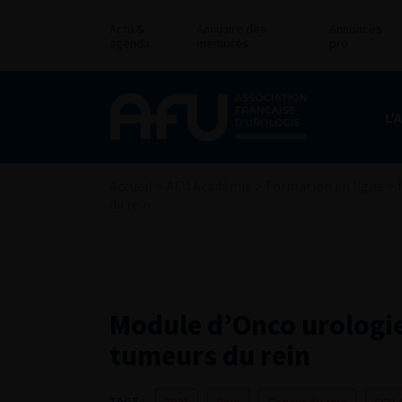
Actu &
Annuaire des
Annonces
agenda
membres
pro
L’
Accueil
>
AFU Académie
>
Formation en ligne
>
du rein
Module d’Onco urologie 
tumeurs du rein
TAGS :