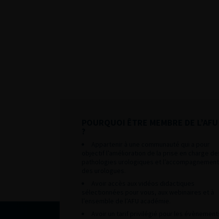
POURQUOI ÊTRE MEMBRE DE L’AFU
?
Appartenir à une communauté qui a pour
objectif l’amélioration de la prise en charge de
pathologies urologiques et l’accompagnement
des urologues.
Avoir accès aux vidéos didactiques
sélectionnées pour vous, aux webinaires et à
l’ensemble de l’AFU académie.
Avoir un tarif privilégié pour les évènement