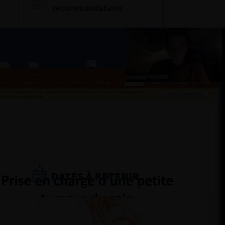
recommandations
Référentiel du Collège
d’Urologie
Espace Accréditation
des médecins
Livrets du CFEU pour
l'interne
DATES À RETENIR