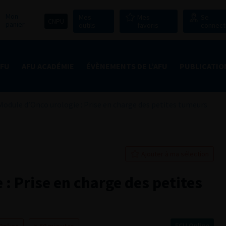
Mon
Mes
Mes
Se
CNPU
panier
outils
favoris
connect
AFU
AFU ACADÉMIE
ÉVÈNEMENTS DE L’AFU
PUBLICATIO
Module d’Onco urologie : Prise en charge des petites tumeurs
Ajouter à ma sélection
: Prise en charge des petites
ECU Online