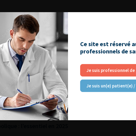
RE
utiques pour la prise en charge de l’IUE
Ce site est réservé 
harge des sténoses de l’urètre
professionnels de s
r vivant : quels sont les risques pour le
Je suis professionnel de
pénis
Je suis un(e) patient(e) /
es sacrées postérieures : Quelle place en
NU & Graines et Sol
olique : l’essentiel en 2025