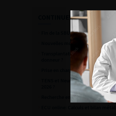
CONTINUER VOTRE LECTU
Fin de la SBU : nouveautés thérape
Nouvelles modalités de prise en c
Transplantation à partir de donneu
donneur ?
Prise en charge d’une tumeur du 
TENS et Neuromodulation des racin
2026 ?
Recherche en Urologie: Rôle du C
ECU online: Calculs et bilan métab