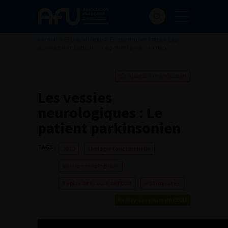
Accueil
>
AFU Académie
>
Formation en ligne
>
Les
vessies neurologiques : Le patient parkinsonien
Ajouter à ma sélection
Les vessies
neurologiques : Le
patient parkinsonien
TAGS :
2020
Urologie fonctionnelle
Vessie neurologique
Replay des cours de l'ECU
< 30 minutes
Replay des cours de l'ECU